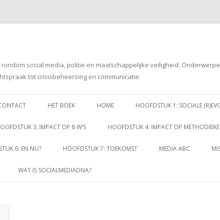
g rondom social media, politie en maatschappelijke veiligheid. Onderwerp
htspraak tot crisisbeheersing en communicatie.
Spring
naar
CONTACT
HET BOEK
HOME
HOOFDSTUK 1: SOCIALE (R)EV
inhoud
OOFDSTUK 3: IMPACT OP 8 W’S
HOOFDSTUK 4: IMPACT OP METHODIEK
TUK 6: EN NU?
HOOFDSTUK 7: TOEKOMST
MEDIA ABC
MI
WAT IS SOCIALMEDIADNA?