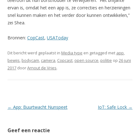
telefoon uit hun borsthouder te verwijderen. “Het briljante
ervan is, omdat het een app is, ze correcties en herzieningen
snel kunnen maken en het verder door kunnen ontwikkelen,”
zei Shea.
Bronnen:
CopCast
,
USAToday
Dit bericht werd geplaatst in
Media type
en getagged met
app
,
bewijs
,
bodycam
,
camera
,
Copcast
,
open source
,
politie
op
26 juni
2017
door
Arnout de Vries
.
Berichtnavigatie
←
App: Buurtwacht Nunspeet
IoT: Safe Lock
→
Geef een reactie