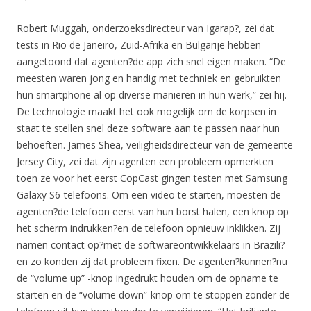
Robert Muggah, onderzoeksdirecteur van Igarap?, zei dat
tests in Rio de Janeiro, Zuid-Afrika en Bulgarije hebben
aangetoond dat agenten?de app zich snel eigen maken. “De
meesten waren jong en handig met techniek en gebruikten
hun smartphone al op diverse manieren in hun werk,” zei hij.
De technologie maakt het ook mogelijk om de korpsen in
staat te stellen snel deze software aan te passen naar hun
behoeften. James Shea, veiligheidsdirecteur van de gemeente
Jersey City, zei dat zijn agenten een probleem opmerkten
toen ze voor het eerst CopCast gingen testen met Samsung
Galaxy S6-telefoons. Om een video te starten, moesten de
agenten?de telefoon eerst van hun borst halen, een knop op
het scherm indrukken?en de telefoon opnieuw inklikken. Zij
namen contact op?met de softwareontwikkelaars in Brazili?
en zo konden zij dat probleem fixen. De agenten?kunnen?nu
de “volume up” -knop ingedrukt houden om de opname te
starten en de “volume down”-knop om te stoppen zonder de