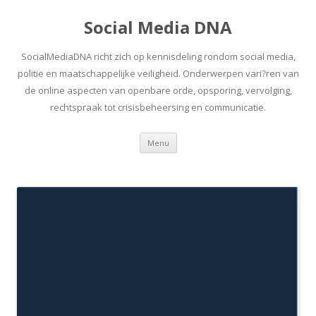
Social Media DNA
SocialMediaDNA richt zich op kennisdeling rondom social media,
politie en maatschappelijke veiligheid. Onderwerpen vari?ren van
de online aspecten van openbare orde, opsporing, vervolging,
rechtspraak tot crisisbeheersing en communicatie.
Spring
Menu
naar
inhoud