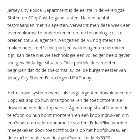
Jersey City Police Department is de eerste in de Verenigde
Staten om?CopCast te gaan testen. Na een aantal
testmaanden met 10 agenten, verwacht men deze week een
overeenkomst te ondertekenen om de technologie uit te
breiden tot 250 agenten. Aangezien de VS nog steeds te
maken heeft met?schietpartijen waarin agenten betrokken
zijn, kan deze nieuwe technologie een vollediger beeld geven
van gewelddadige situaties. “Alle politieleiders moeten
begrijpen dat dit de toekomst is,” zei de burgemeester van
Jersey City Steven Fulop tegen USAToday.
Het nieuwe systeem werkt als volgt: Agenten downloaden de
CopCast app op hun smartphone, en de toezichtcentrale?
download een desktop versie. Agenten op straat?kunnen de
telefoon op hun borst monteren?en een knop indrukken om
een?audio- en video-opname te starten. Er kan?live worden
meegekeken door toezichthouders op het hoofdbureau en
de exacte locatie van de agent?wordt middels?GPS-