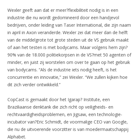
Wexler geeft aan dat er meer?flexibiliteit nodig is in een
industrie die nu wordt gedomineerd door een handjevol
bedrijven, onder leiding van Taser International, die zijn naam
in april in Axon veranderde. Wexler zei dat meer dan de helft
van de middelgrote tot grote steden uit de VS gebruik maakt
of aan het testen is met bodycams. Maar volgens hem zijn?
90% van de 18.000 politiekorpsen in de VS?met 50 agenten of
minder, en juist zij worstelen om over te gaan op het gebruik
van bodycams. “Als de industrie iets nodig heeft, is het
concurrentie en innovatie,” zei Wexler. “We zullen kijken hoe
dit zich verder ontwikkeld.”
CopCast is gemaakt door het Igarap? Institute, een
Braziliaanse denktank die zich richt op veiligheids- en
rechtvaardigheidsproblemen, en Jigsaw, een technologie-
incubator van?Eric Schmidt, de voormalige CEO van Google,
die nu de uitvoerende voorzitter is van moedermaatschappij
Alphabet.