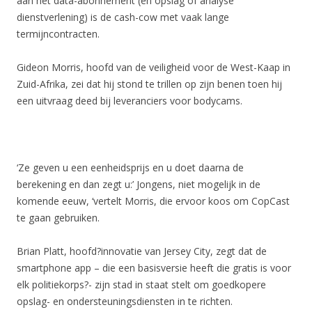
aan het data-abonnement (en opslag of analyse
dienstverlening) is de cash-cow met vaak lange
termijncontracten.
Gideon Morris, hoofd van de veiligheid voor de West-Kaap in
Zuid-Afrika, zei dat hij stond te trillen op zijn benen toen hij
een uitvraag deed bij leveranciers voor bodycams.
‘Ze geven u een eenheidsprijs en u doet daarna de
berekening en dan zegt u:’ Jongens, niet mogelijk in de
komende eeuw, ‘vertelt Morris, die ervoor koos om CopCast
te gaan gebruiken.
Brian Platt, hoofd?innovatie van Jersey City, zegt dat de
smartphone app – die een basisversie heeft die gratis is voor
elk politiekorps?- zijn stad in staat stelt om goedkopere
opslag- en ondersteuningsdiensten in te richten.