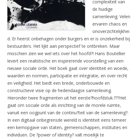
complexiteit van
de huidige
samenleving. Velen
ervaren chaos en
onoverzichtelijkhei
d. Er heerst onbehagen onder burgers en er is onzekerheid bij
bestuurders. Het lijkt aan perspectief te ontbreken. Maar
misschien zien we wel iets over het hoofd?! Hans Boutellier
levert een realistische en inspirerende voorstelling van een
nieuwe sociale orde. Het boek gaat over identiteit en woede,
waarden en normen, participatie en integratie, en over recht
en veiligheid. Het biedt een brede, onderbouwde en
constructieve visie op de hedendaagse samenleving.
Hieronder twee fragmenten uit het eerste?hoofdstuk.???Het
gaat om sociale orde als inrichting van de morele ruimte,
vanuit een oogpunt van de continu?teit van de samenleving?.
In een digitaal onbegrensde wereld is identiteit eens temeer
een kernopgave van staten, gemeenschappen, instituties en
individuen. De ?power of identity? valt moeilijk te