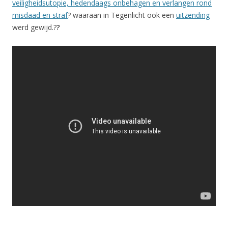
veiligheidsutopie, hedendaags onbehagen en verlangen rond
misdaad en straf
? waaraan in Tegenlicht ook een
uitzending
werd gewijd.?
?