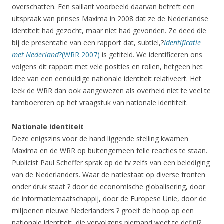
overschatten. Een saillant voorbeeld daarvan betreft een
uitspraak van prinses Maxima in 2008 dat ze de Nederlandse
identiteit had gezocht, maar niet had gevonden. Ze deed die
bij de presentatie van een rapport dat, subtiel,?
Identificatie
met Nederland
?(WRR 2007)
is getiteld. We identificeren ons
volgens dit rapport met vele posities en rollen, hetgeen het
idee van een eenduidige nationale identiteit relativeert. Het
leek de WRR dan ook aangewezen als overheid niet te veel te
tamboereren op het vraagstuk van nationale identiteit.
Nationale identiteit
Deze enigszins voor de hand liggende stelling kwamen
Maxima en de WRR op buitengemeen felle reacties te staan.
Publicist Paul Scheffer sprak op de tv zelfs van een belediging
van de Nederlanders. Waar de natiestaat op diverse fronten
onder druk staat ? door de economische globalisering, door
de informatiemaatschappij, door de Europese Unie, door de
miljoenen nieuwe Nederlanders ? groeit de hoop op een
nationale identiteit, die vervolgens niemand weet te defini?