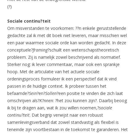
(?)
Sociale continu?teit
Om misverstanden te voorkomen: ??n enkele geruststellende
gedachte zal ik met dit boek niet leveren, maar misschien wel
een paar waarmee sociale orde kan worden gedacht. In deze
conceptuele?
framing
?schuilt een wetenschapstheoretisch
probleem. Zij is namelijk zowel beschrijvend als normatief.
Sterker nog: ik lever commentaar, maar ook een sprankje
hoop. Met de articulatie van het actuele sociale
ordeningsproces formuleer ik een perspectief dat ik vind
passen in de huidige context. Ik probeer tussen het
befaamde?
Sein
?en?
Sollen
?een positie te vinden die zich laat
omschrijven als?
K?nnen
: ?het zou kunnen zijn?. Daarbij beoog
ik bij te dragen aan, wat ik zou willen noemen,?
sociale
continu?teit
. Dat begrip verwijst naar een robuust
samenlevingsverband dat zowel standvastig als flexibel is
teneinde zijn voortbestaan in de toekomst te garanderen. Het