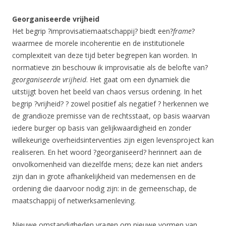
Georganiseerde vrijheid
Het begrip ?improvisatiemaatschappij? biedt een?
frame
?
waarmee de morele incoherentie en de institutionele
complexiteit van deze tijd beter begrepen kan worden. In
normatieve zin beschouw ik improvisatie als de belofte van?
georganiseerde vrijheid
. Het gaat om een dynamiek die
uitstijgt boven het beeld van chaos versus ordening. In het
begrip ?vrijheid? ? zowel positief als negatief ? herkennen we
de grandioze premisse van de rechtsstaat, op basis waarvan
iedere burger op basis van gelijkwaardigheid en zonder
willekeurige overheidsinterventies zijn eigen levensproject kan
realiseren. En het woord ?georganiseerd? herinnert aan de
onvolkomenheid van diezelfde mens; deze kan niet anders
zijn dan in grote afhankelijkheid van medemensen en de
ordening die daarvoor nodig zijn: in de gemeenschap, de
maatschappij of netwerksamenleving.
Nieuwe omstandigheden vragen om nieuwe vormen van