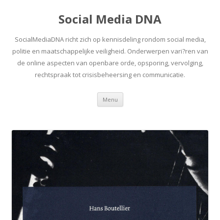
Social Media DNA
SocialMediaDNA richt zich op kennisdeling rondom social media,
politie en maatschappelijke veiligheid. Onderwerpen vari?ren van
de online aspecten van openbare orde, opsporing, vervolging,
rechtspraak tot crisisbeheersing en communicatie.
Spring
Menu
naar
inhoud