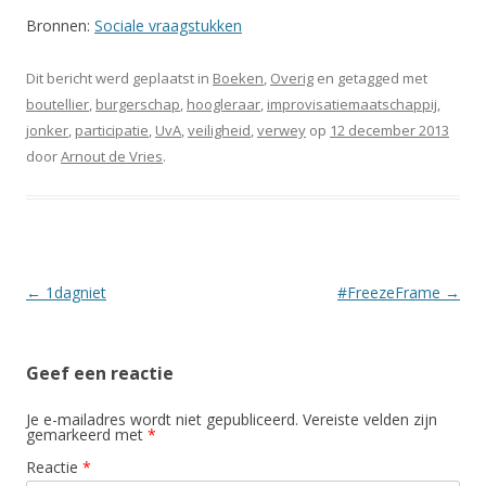
Bronnen:
Sociale vraagstukken
Dit bericht werd geplaatst in
Boeken
,
Overig
en getagged met
boutellier
,
burgerschap
,
hoogleraar
,
improvisatiemaatschappij
,
jonker
,
participatie
,
UvA
,
veiligheid
,
verwey
op
12 december 2013
door
Arnout de Vries
.
Berichtnavigatie
←
1dagniet
#FreezeFrame
→
Geef een reactie
Je e-mailadres wordt niet gepubliceerd.
Vereiste velden zijn
gemarkeerd met
*
Reactie
*