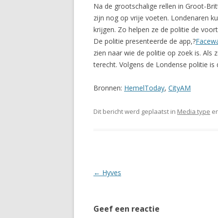
Na de grootschalige rellen in Groot-Bri
zijn nog op vrije voeten. Londenaren 
krijgen. Zo helpen ze de politie de voor
De politie presenteerde de app,?
Facewa
zien naar wie de politie op zoek is. Al
terecht. Volgens de Londense politie is d
Bronnen:
HemelToday
,
CityAM
Dit bericht werd geplaatst in
Media type
en
Berichtnavigatie
←
Hyves
Geef een reactie