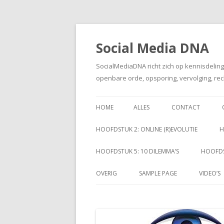
Social Media DNA
SocialMediaDNA richt zich op kennisdelin
openbare orde, opsporing, vervolging, rec
HOME
ALLES
CONTACT
HOOFDSTUK 2: ONLINE (R)EVOLUTIE
H
HOOFDSTUK 5: 10 DILEMMA’S
HOOFDS
OVERIG
SAMPLE PAGE
VIDEO’S