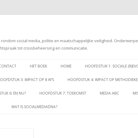
g rondom social media, politie en maatschappelijke veiligheid. Onderwerp
htspraak tot crisisbeheersing en communicatie.
Spring
naar
CONTACT
HET BOEK
HOME
HOOFDSTUK 1: SOCIALE (R)EV
inhoud
OOFDSTUK 3: IMPACT OP 8 W’S
HOOFDSTUK 4: IMPACT OP METHODIEK
TUK 6: EN NU?
HOOFDSTUK 7: TOEKOMST
MEDIA ABC
MI
WAT IS SOCIALMEDIADNA?