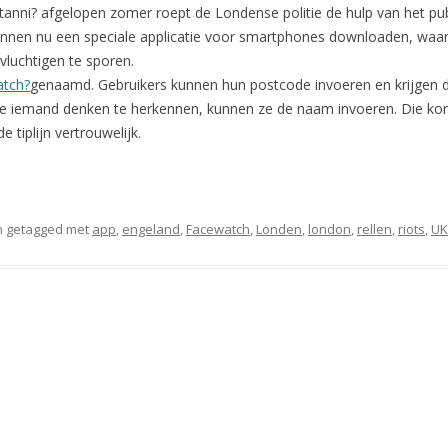
ttanni? afgelopen zomer roept de Londense politie de hulp van het pu
kunnen nu een speciale applicatie voor smartphones downloaden, wa
tvluchtigen te sporen.
tch?
genaamd. Gebruikers kunnen hun postcode invoeren en krijgen 
s ze iemand denken te herkennen, kunnen ze de naam invoeren. Die kom
e tiplijn vertrouwelijk.
 getagged met
app
,
engeland
,
Facewatch
,
Londen
,
london
,
rellen
,
riots
,
UK