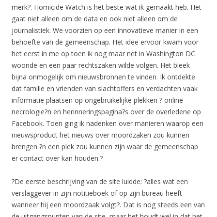
merk?. Homicide Watch is het beste wat ik gemaakt heb. Het
gaat niet alleen om de data en ook niet alleen om de
journalistiek. We voorzien op een innovatieve manier in een
behoefte van de gemeenschap. Het idee ervoor kwam voor
het eerst in me op toen ik nog maar net in Washington DC
woonde en een paar rechtszaken wilde volgen. Het bleek
bijna onmogelijk om nieuwsbronnen te vinden. Ik ontdekte
dat familie en vrienden van slachtoffers en verdachten vaak
informatie plaatsen op ongebruikelijke plekken ? online
necrologie?n en herinneringspagina?s over de overledene op
Facebook. Toen ging ik nadenken over manieren waarop een
nieuwsproduct het nieuws over moordzaken zou kunnen
brengen ?n een plek zou kunnen zijn waar de gemeenschap
er contact over kan houden.?
?De eerste beschrijving van de site luidde: ?alles wat een
verslaggever in zijn notitieboek of op zijn bureau heeft
wanneer hij een moordzaak volgt?. Dat is nog steeds een van
de uitgangspunten van de site, maar het houdt wel in dat het