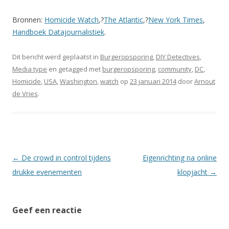
Bronnen:
Homicide Watch
,?
The Atlantic
,?
New York Times
,
Handboek Datajournalistiek
.
Dit bericht werd geplaatst in
Burgeropsporing
,
DIY Detectives
,
Media type
en getagged met
burgeropsporing
,
community
,
DC
,
Homicide
,
USA
,
Washington
,
watch
op
23 januari 2014
door
Arnout
de Vries
.
Berichtnavigatie
←
De crowd in control tijdens
Eigenrichting na online
drukke evenementen
klopjacht
→
Geef een reactie