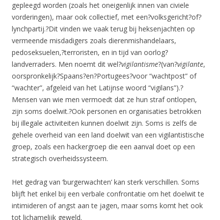
gepleegd worden (zoals het oneigenlijk innen van civiele
vorderingen), maar ook collectief, met een?volksgericht?of?
lynchpartij.?Dit vinden we vaak terug bij heksenjachten op
vermeende misdadigers zoals dierenmishandelaars,
pedoseksuelen,?terroristen, en in tijd van oorlog?
landverraders. Men noemt dit wel?
vigilantisme
?(van?
vigilante
,
oorspronkelijk?Spaans?en?Portugees?voor “wachtpost” of
“wachter”, afgeleid van het Latijnse woord “vigilans”).?
Mensen van wie men vermoedt dat ze hun straf ontlopen,
zijn soms doelwit.?Ook personen en organisaties betrokken
bij illegale activiteiten kunnen doelwit zijn. Soms is zelfs de
gehele overheid van een land doelwit van een vigilantistische
groep, zoals een hackergroep die een aanval doet op een
strategisch overheidssysteem.
Het gedrag van ‘burgerwachten’ kan sterk verschillen. Soms
blijft het enkel bij een verbale confrontatie om het doelwit te
intimideren of angst aan te jagen, maar soms komt het ook
tot lichamelijk geweld.