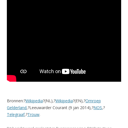
Bronnen:?
Wikipedia
?(NL),?
Wikipedia
?(EN),?
Omroep
Gelderland
,?Leeuwarder Courant (9 jan 2014),?
NOS
,?
Telegraaf
,?
Trouw
.