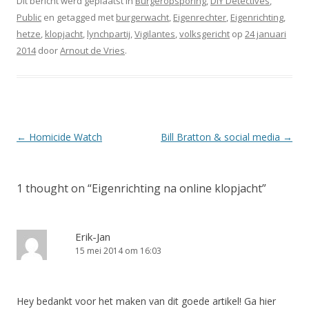
Dit bericht werd geplaatst in
Burgeropsporing
,
DIY Detectives
,
Public
en getagged met
burgerwacht
,
Eigenrechter
,
Eigenrichting
,
hetze
,
klopjacht
,
lynchpartij
,
Vigilantes
,
volksgericht
op
24 januari
2014
door
Arnout de Vries
.
Berichtnavigatie
←
Homicide Watch
Bill Bratton & social media
→
1 thought on “
Eigenrichting na online klopjacht
”
Erik-Jan
15 mei 2014 om 16:03
Hey bedankt voor het maken van dit goede artikel! Ga hier