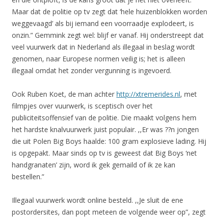
Maar dat de politie op tv zegt dat ‘hele huizenblokken worden
weggevaagd’ als bij iemand een voorraadje explodeert, is
onzin.” Gemmink zegt wel: blijf er vanaf. Hij onderstreept dat
veel vuurwerk dat in Nederland als illegaal in beslag wordt
genomen, naar Europese normen veilig is; het is alleen
illegaal omdat het zonder vergunning is ingevoerd.
Ook Ruben Koet, de man achter
http://xtremerides.nl
, met
filmpjes over vuurwerk, is sceptisch over het
publiciteitsoffensief van de politie. Die maakt volgens hem
het hardste knalvuurwerk juist populair. ,,Er was ??n jongen
die uit Polen Big Boys haalde: 100 gram explosieve lading. Hij
is opgepakt. Maar sinds op tv is geweest dat Big Boys ‘net
handgranaten’ zijn, word ik gek gemaild of ik ze kan
bestellen.”
Illegaal vuurwerk wordt online besteld. ,,Je sluit de ene
postordersites, dan popt meteen de volgende weer op”, zegt