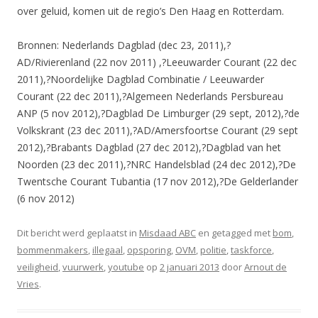
over geluid, komen uit de regio’s Den Haag en Rotterdam.
Bronnen: Nederlands Dagblad (dec 23, 2011),?
AD/Rivierenland (22 nov 2011) ,?Leeuwarder Courant (22 dec
2011),?Noordelijke Dagblad Combinatie / Leeuwarder
Courant (22 dec 2011),?Algemeen Nederlands Persbureau
ANP (5 nov 2012),?Dagblad De Limburger (29 sept, 2012),?de
Volkskrant (23 dec 2011),?AD/Amersfoortse Courant (29 sept
2012),?Brabants Dagblad (27 dec 2012),?Dagblad van het
Noorden (23 dec 2011),?NRC Handelsblad (24 dec 2012),?De
Twentsche Courant Tubantia (17 nov 2012),?De Gelderlander
(6 nov 2012)
Dit bericht werd geplaatst in
Misdaad ABC
en getagged met
bom
,
bommenmakers
,
illegaal
,
opsporing
,
OVM
,
politie
,
taskforce
,
veiligheid
,
vuurwerk
,
youtube
op
2 januari 2013
door
Arnout de
Vries
.