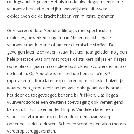
oorlogsaanblik geven. Het als leuk knalwerk gepresenteerde
vuurwerk bestaat namelijk in werkelijkheid uit zware
explosieven die de kracht hebben van militaire granaten.
Ge?nspireerd door Youtube-filmpjes met spectaculaire
explosies, bewerken jongeren in Nederland dit illegale
vuurwerk met benzine of andere chemische stoffen. De
gevolgen laten zich raden. Waar het tien jaar geleden nog een
hele prestatie was om met rotjes of strijkers blikjes en flesjes
op te blazen gaan nu complete bushokjes, scooters en auto’s
de lucht in. Op Youtube is te zien hoe tieners zo’n ge?
mproviseerde bom laten exploderen op een basketbalveldje,
waarna een groot deel van het veld onbegaanbaar is omdat
het door de toegevoegde benzine blijft fikken. Dat illegaal
vuurwerk zonder een creatieve toevoeging ook vernietigend
kan zijn, blijkt uit een ander filmpje. Vandalen laten een
scooter in vlammen exploderen door een lawinevuurpijl
onder het zadel te duwen. Scherven worden tientallen meters
verderop teruggevonden.