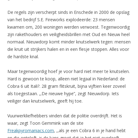
De regels zijn verscherpt sinds in Enschede in 2000 de opslag
van het bedrijf S.E. Fireworks explodeerde: 23 mensen
kwamen om, 200 woningen werden verwoest. Tegenwoordig
zijn rakethouders en veiligheidsbrillen met Oud en Nieuw heel
normaal. Nieuwdorp komt minder knutselwerk tegen: mensen
die kruit uit strijkers halen en in een flesje stoppen. Alles voor
de hardste knal.
Maar tegenwoordig hoef je voor hard niet meer te knutselen.
Hard is gewoon te koop, alleen niet legaal in Nederland: de
Cobra 6 uit Itali?. 28 gram flitskruit, bijna vijftien keer zoveel
als toegestaan. ,,De nieuwe hype”, zegt Nieuwdorp. Iets
veiliger dan knutselwerk, geeft hij toe.
Vuurwerkliefhebbers vinden dat de politie overdrijft. Het is
waar, zegt Toon Gemmink van de site
Freakpyromaniacs.com
, ,,als je een Cobra 6 in je hand hebt
en die ontploft, is de kans groot dat je het niet overleeft.