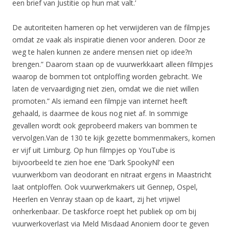
een brief van Justitie op hun mat valt.’
De autoriteiten hameren op het verwijderen van de filmpjes
omdat ze vaak als inspiratie dienen voor anderen. Door ze
weg te halen kunnen ze andere mensen niet op idee?n
brengen.” Daarom staan op de vuurwerkkaart alleen filmpjes
waarop de bommen tot ontploffing worden gebracht. We
laten de vervaardiging niet zien, omdat we die niet willen
promoten.” Als iemand een filmpje van internet heeft
gehaald, is daarmee de kous nog niet af. In sommige
gevallen wordt ook geprobeerd makers van bommen te
vervolgen.Van de 130 te kijk gezette bommenmakers, komen
er vijf uit Limburg. Op hun filmpjes op YouTube is
bijvoorbeeld te zien hoe ene ‘Dark SpookyNl’ een
vuurwerkbom van deodorant en nitraat ergens in Maastricht
laat ontploffen. Ook vuurwerkmakers uit Gennep, Ospel,
Heerlen en Venray staan op de kaart, zij het vrijwel
onherkenbaar. De taskforce roept het publiek op om bij
vuurwerkoverlast via Meld Misdaad Anoniem door te geven