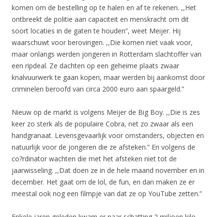
komen om de bestelling op te halen en af te rekenen. ,,Het
ontbreekt de politie aan capaciteit en menskracht om dit
soort locaties in de gaten te houden”, weet Meijer. Hij
waarschuwt voor berovingen. ,,Die komen niet vaak voor,
maar onlangs werden jongeren in Rotterdam slachtoffer van
een ripdeal. Ze dachten op een geheime plaats zwaar
knalvuurwerk te gaan kopen, maar werden bij aankomst door
criminelen beroofd van circa 2000 euro aan spaargeld.”
Nieuw op de markt is volgens Meijer de Big Boy. ,,Die is zes
keer zo sterk als de populaire Cobra, net zo zwaar als een
handgranaat. Levensgevaarlijk voor omstanders, objecten en
natuurlijk voor de jongeren die ze afsteken.” En volgens de
co?rdinator wachten die met het afsteken niet tot de
jaarwisseling. ,,Dat doen ze in de hele maand november en in
december. Het gaat om de lol, de fun, en dan maken ze er
meestal ook nog een filmpje van dat ze op YouTube zetten.”
Enkele jaren geleden kwam er naar schatting 2 miljoen kilo