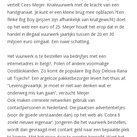
vertelt Cees Meijer. Knalvuurwerk met de kracht van een
handgranaat. Je kunt er een kleine brug mee opblazen.?Een
flinke Big Boy (prijzen zijn afhankelijk van kruitgewicht) doet
op het web een euro of 25. Meijer houdt het erop dat in de
handel in illegaal vuurwerk jaarlijks tussen de 20 en 30
miljoen euro omgaat. Een ruwe schatting.
Het vuurwerk is te bestellen via bedrijfjes met een
internetadres in Belgi?, Polen of andere voormalige
Oostbloklanden. Zo komt de populaire Big Boy Delova Rana
uit Tsjechi?. Een argeloze pakketbezorger levert het thuis af.
“Levensgevaarlijk. Je moet er niet aan denken wat er
onderweg mis kan gaan”, verzucht Meijer.
Ook maken criminele netwerken gebruik van
contactpersonen in Nederland. Die plaatsen advertentietjes
(voor de goede verstaander dan) op het web als ‘Cobra 6
zoekt nieuwe eigenaar’. Jongeren die het vuurwerk bestellen,
wordt dan gevraagd met contant geld naar een bepaalde plek
te komen. Met het risico daar te worden beroofd. Want het