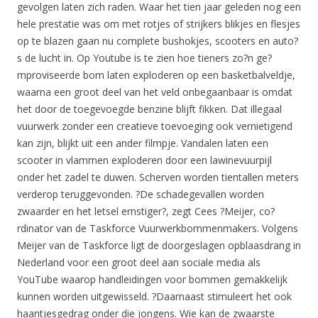
gevolgen laten zich raden. Waar het tien jaar geleden nog een
hele prestatie was om met rotjes of strijkers blikjes en flesjes
op te blazen gaan nu complete bushokjes, scooters en auto?
s de lucht in. Op Youtube is te zien hoe tieners zo?n ge?
mproviseerde bom laten exploderen op een basketbalveldje,
waarna een groot deel van het veld onbegaanbaar is omdat
het door de toegevoegde benzine blijft fikken. Dat illegaal
vuurwerk zonder een creatieve toevoeging ook vernietigend
kan zijn, blijkt uit een ander filmpje. Vandalen laten een
scooter in vlammen exploderen door een lawinevuurpijl
onder het zadel te duwen. Scherven worden tientallen meters
verderop teruggevonden. ?De schadegevallen worden
zwaarder en het letsel ernstiger?, zegt Cees ?Meijer, co?
rdinator van de Taskforce Vuurwerkbommenmakers. Volgens
Meijer van de Taskforce ligt de doorgeslagen opblaasdrang in
Nederland voor een groot deel aan sociale media als
YouTube waarop handleidingen voor bommen gemakkelijk
kunnen worden uitgewisseld. ?Daarnaast stimuleert het ook
haantjesgedrag onder die jongens. Wie kan de zwaarste