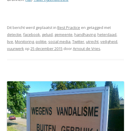
Dit bericht werd geplaatst in
Best Practice
en getagged met
detectie
,
facebook
,
geluid
,
gemeente
,
handhaving
,
heterdaad
,
live
,
Monitoring
,
politie
,
social media
,
Twitter
,
utrecht
,
veiligheid
,
vuurwerk
op
25 december 2015
door
Arnout de Vries
.