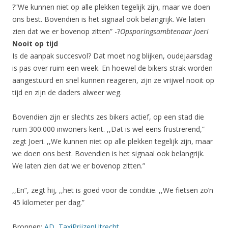
?”We kunnen niet op alle plekken tegelijk zijn, maar we doen
ons best. Bovendien is het signaal ook belangrijk. We laten
zien dat we er bovenop zitten” -?
Opsporingsambtenaar Joeri
Nooit op tijd
Is de aanpak succesvol? Dat moet nog blijken, oudejaarsdag
is pas over ruim een week. En hoewel de bikers strak worden
aangestuurd en snel kunnen reageren, zijn ze vrijwel nooit op
tijd en zijn de daders alweer weg.
Bovendien zijn er slechts zes bikers actief, op een stad die
ruim 300.000 inwoners kent. ,,Dat is wel eens frustrerend,”
zegt Joeri. ,,We kunnen niet op alle plekken tegelijk zijn, maar
we doen ons best. Bovendien is het signaal ook belangrijk.
We laten zien dat we er bovenop zitten.”
,,En”, zegt hij, ,,het is goed voor de conditie. ,,We fietsen zo’n
45 kilometer per dag.”
Bronnen:
AD
,
TaxiPrijzenUtrecht