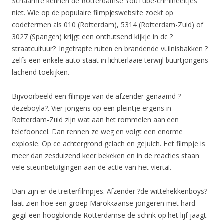
Schaamte kennen de Rotterdamse YouTube-crimineeltjes
niet. Wie op de populaire filmpjeswebsite zoekt op
codetermen als 010 (Rotterdam), 5314 (Rotterdam-Zuid) of
3027 (Spangen) krijgt een onthutsend kijkje in de ?
straatcultuur?. Ingetrapte ruiten en brandende vuilnisbakken ?
zelfs een enkele auto staat in lichterlaaie terwijl buurtjongens
lachend toekijken.
Bijvoorbeeld een filmpje van de afzender genaamd ?
dezeboyla?. Vier jongens op een pleintje ergens in
Rotterdam-Zuid zijn wat aan het rommelen aan een
telefooncel. Dan rennen ze weg en volgt een enorme
explosie. Op de achtergrond gelach en gejuich. Het filmpje is
meer dan zesduizend keer bekeken en in de reacties staan
vele steunbetuigingen aan de actie van het viertal.
Dan zijn er de treiterfilmpjes. Afzender ?de wittehekkenboys?
laat zien hoe een groep Marokkaanse jongeren met hard
gegil een hoogblonde Rotterdamse de schrik op het lijf jaagt.