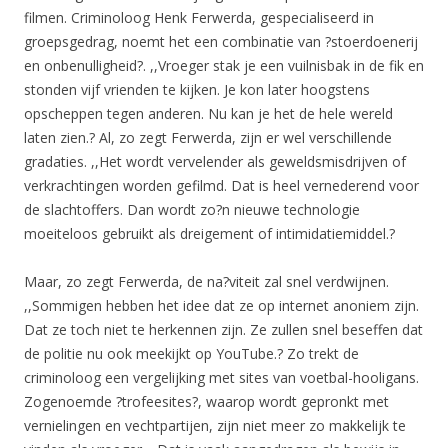
filmen. Criminoloog Henk Ferwerda, gespecialiseerd in
groepsgedrag, noemt het een combinatie van ?stoerdoenerij
en onbenulligheid?. ,,Vroeger stak je een vuilnisbak in de fik en
stonden vijf vrienden te kijken. Je kon later hoogstens
opscheppen tegen anderen. Nu kan je het de hele wereld
laten zien.? Al, zo zegt Ferwerda, zijn er wel verschillende
gradaties. ,,Het wordt vervelender als geweldsmisdrijven of
verkrachtingen worden gefilmd. Dat is heel vernederend voor
de slachtoffers. Dan wordt zo?n nieuwe technologie
moeiteloos gebruikt als dreigement of intimidatiemiddel.?
Maar, zo zegt Ferwerda, de na?viteit zal snel verdwijnen.
,,Sommigen hebben het idee dat ze op internet anoniem zijn.
Dat ze toch niet te herkennen zijn. Ze zullen snel beseffen dat
de politie nu ook meekijkt op YouTube.? Zo trekt de
criminoloog een vergelijking met sites van voetbal-hooligans.
Zogenoemde ?trofeesites?, waarop wordt gepronkt met
vernielingen en vechtpartijen, zijn niet meer zo makkelijk te