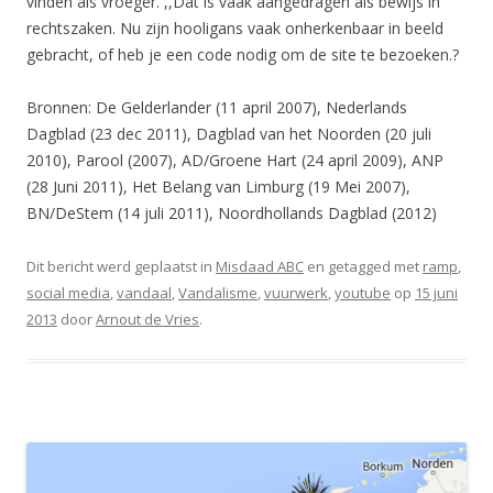
vinden als vroeger. ,,Dat is vaak aangedragen als bewijs in
rechtszaken. Nu zijn hooligans vaak onherkenbaar in beeld
gebracht, of heb je een code nodig om de site te bezoeken.?
Bronnen: De Gelderlander (11 april 2007), Nederlands
Dagblad (23 dec 2011), Dagblad van het Noorden (20 juli
2010), Parool (2007), AD/Groene Hart (24 april 2009), ANP
(28 Juni 2011), Het Belang van Limburg (19 Mei 2007),
BN/DeStem (14 juli 2011), Noordhollands Dagblad (2012)
Dit bericht werd geplaatst in
Misdaad ABC
en getagged met
ramp
,
social media
,
vandaal
,
Vandalisme
,
vuurwerk
,
youtube
op
15 juni
2013
door
Arnout de Vries
.