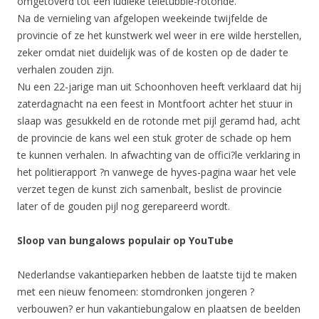
omgetoverd tot een ludieke teletubbie-rotonde.
Na de vernieling van afgelopen weekeinde twijfelde de
provincie of ze het kunstwerk wel weer in ere wilde herstellen,
zeker omdat niet duidelijk was of de kosten op de dader te
verhalen zouden zijn.
Nu een 22-jarige man uit Schoonhoven heeft verklaard dat hij
zaterdagnacht na een feest in Montfoort achter het stuur in
slaap was gesukkeld en de rotonde met pijl geramd had, acht
de provincie de kans wel een stuk groter de schade op hem
te kunnen verhalen. In afwachting van de offici?le verklaring in
het politierapport ?n vanwege de hyves-pagina waar het vele
verzet tegen de kunst zich samenbalt, beslist de provincie
later of de gouden pijl nog gerepareerd wordt.
Sloop van bungalows populair op YouTube
Nederlandse vakantieparken hebben de laatste tijd te maken
met een nieuw fenomeen: stomdronken jongeren ?
verbouwen? er hun vakantiebungalow en plaatsen de beelden