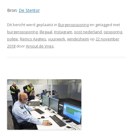
Bron:
De Stentor
Dit bericht werd geplaatst in
Burgeropsporing
en getagged met
burgeropsporing
,
illegaal
,
Instagram
,
oost nederland
,
opsporing
,
politie
,
Remco Aagtjes
,
vuurwerk
,
windesheim
op
22 november
2018
door
Arnout de Vries
.