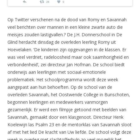
Op Twitter verschenen na de dood van Romy en Savannah
veel berichten over mannen in een kleine zwarte auto die
meisjes zouden lastigvallen.? De J.H. Donnerschool in De
Glind herdacht dinsdag de overleden leerling Romy uit
Hoevelaken. ‘De kinderen zijn opgevangen in de klassen. Er
was veel verdriet, radeloosheid maar ook saamhorigheid en
verbondenheid’, zei directeur Jan Hofman. De school biedt
onderwijs aan leerlingen met sociaal-emotionele
problematiek. Het schoolprogramma wordt deze week
aangepast aan hun behoeften. Op de school van de
overleden Savannah, het Oostwende College in Bunschoten,
begonnen leerlingen en medewerkers vanmorgen
gezamenlijk. Er werd een filmpje getoond met beelden van
Savannah, gemaakt door een klasgenoot. Directeur Henk
Koelewijn las Psalm 23 en de mentorklas van Savannah sloot
af met het lied De kracht van Uw liefde. De school volgt deze
week in overleg met slachtofferhulp zo veel mogelijk het