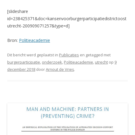
[slideshare
id=238425371&doc=kansenvoorburgerparticipatiedistrictoost
utrecht-200909071257&type=d]
Bron:
Politieacademie
Dit bericht werd geplaatst in
Publicaties
en getagged met
burgerparticipatie
,
onderzoek
,
Politieacademie
,
utrecht
op
9
december 2018
door
Arnout de Vries
.