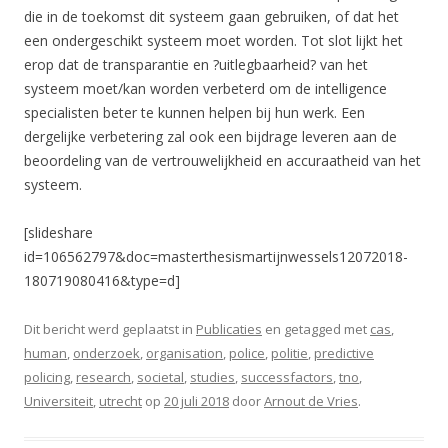
die in de toekomst dit systeem gaan gebruiken, of dat het
een ondergeschikt systeem moet worden. Tot slot lijkt het
erop dat de transparantie en ?uitlegbaarheid? van het
systeem moet/kan worden verbeterd om de intelligence
specialisten beter te kunnen helpen bij hun werk. Een
dergelijke verbetering zal ook een bijdrage leveren aan de
beoordeling van de vertrouwelijkheid en accuraatheid van het
systeem.
[slideshare
id=106562797&doc=masterthesismartijnwessels12072018-
180719080416&type=d]
Dit bericht werd geplaatst in
Publicaties
en getagged met
cas
,
human
,
onderzoek
,
organisation
,
police
,
politie
,
predictive
policing
,
research
,
societal
,
studies
,
successfactors
,
tno
,
Universiteit
,
utrecht
op
20 juli 2018
door
Arnout de Vries
.