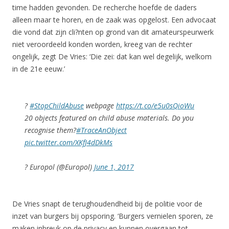
time hadden gevonden. De recherche hoefde de daders
alleen maar te horen, en de zaak was opgelost. Een advocaat
die vond dat zijn cli?nten op grond van dit amateurspeurwerk
niet veroordeeld konden worden, kreeg van de rechter
ongelijk, zegt De Vries: ‘Die zei: dat kan wel degelijk, welkom
in de 21e eeuw.’
?
#StopChildAbuse
webpage
https://t.co/e5u0sQioWu
20 objects featured on child abuse materials. Do you
recognise them?
#TraceAnObject
pic.twitter.com/XKfJ4dDkMs
? Europol (@Europol)
June 1, 2017
De Vries snapt de terughoudendheid bij de politie voor de
inzet van burgers bij opsporing. ‘Burgers vernielen sporen, ze
maken inbreuk op de privacy en kunnen overgaan tot