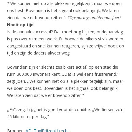
?”We kunnen niet op alle plekken tegelijk zijn, maar we doen
ons best. Bovendien is het signaal ook belangrijk. We laten
zien dat we er bovenop zitten” -?
Opsporingsambtenaar Joeri
Nooit op tijd
Is de aanpak succesvol? Dat moet nog blijken, oudejaarsdag
is pas over ruim een week. En hoewel de bikers strak worden
aangestuurd en snel kunnen reageren, zijn ze vrijwel nooit op
tijd en zijn de daders alweer weg.
Bovendien zijn er slechts zes bikers actief, op een stad die
ruim 300.000 inwoners kent. ,,Dat is wel eens frustrerend,”
zegt Joeri. ,,We kunnen niet op alle plekken tegelijk zijn, maar
we doen ons best. Bovendien is het signaal ook belangrijk.
We laten zien dat we er bovenop zitten.”
,,En”, zegt hij, ,,het is goed voor de conditie. ,,We fietsen zo’n
45 kilometer per dag.”
Bronnen:
AD
,
TaxiPrijzenUtrecht