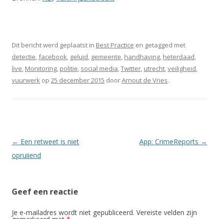
Dit bericht werd geplaatst in
Best Practice
en getagged met
detectie
,
facebook
,
geluid
,
gemeente
,
handhaving
,
heterdaad
,
live
,
Monitoring
,
politie
,
social media
,
Twitter
,
utrecht
,
veiligheid
,
vuurwerk
op
25 december 2015
door
Arnout de Vries
.
Berichtnavigatie
←
Een retweet is niet
App: CrimeReports
→
opruiiend
Geef een reactie
Je e-mailadres wordt niet gepubliceerd.
Vereiste velden zijn