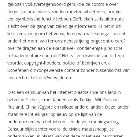
gekozen volksvertegenwoordigers,?die de controle over
dergelijke procedures zouden moeten uitoefenen, hooguit
een symbolische functie hebben. Ze?bleken zelfs uitermate
slecht over de gang van zaken ge?nformeerd.?Is het in dit
licht verstandig om het verwijderen van willekeurige content
onder het mom van terrorismebestrijding ongecontroleerd?
over te dragen aan de executieve? Zonder enige juridische
of?parlementaire controle? Het zal een kwestie van tijd zijn
voordat copyright-houders, politici of bedrijven druk
uitoefenen om?ongewenste content zonder tussenkomst van
een rechter te laten?verwijderen.
Met een censuur van het internet plaatsen we ons land in
hetzelfde?schuitje met landen zoals Turkije, Wit-Rusland,
Rusland, China,?Egypte en talloze andere landen. Deze landen
staan terecht elk jaar opnieuw op de lijst van de
onderdrukkers van het internet en de vrije meningsuiting.
Censuur blijkt echter vooral de civiele maatschappij te
onderdrukken, in plaats van dat deze maatregel terroristen