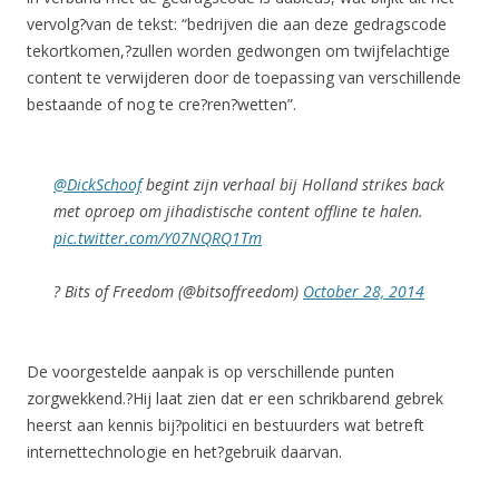
vervolg?van de tekst: “bedrijven die aan deze gedragscode
tekortkomen,?zullen worden gedwongen om twijfelachtige
content te verwijderen door de toepassing van verschillende
bestaande of nog te cre?ren?wetten”.
@DickSchoof
begint zijn verhaal bij Holland strikes back
met oproep om jihadistische content offline te halen.
pic.twitter.com/Y07NQRQ1Tm
? Bits of Freedom (@bitsoffreedom)
October 28, 2014
De voorgestelde aanpak is op verschillende punten
zorgwekkend.?Hij laat zien dat er een schrikbarend gebrek
heerst aan kennis bij?politici en bestuurders wat betreft
internettechnologie en het?gebruik daarvan.