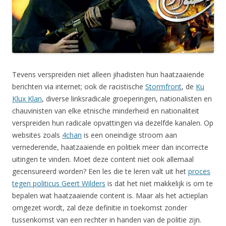
Tevens verspreiden niet alleen jihadisten hun haatzaaiende
berichten via internet; ook de racistische
Stormfront
, de
Ku
Klux Klan
, diverse linksradicale groeperingen, nationalisten en
chauvinisten van elke etnische minderheid en nationaliteit
verspreiden hun radicale opvattingen via dezelfde kanalen. Op
websites zoals
4chan
is een oneindige stroom aan
vernederende, haatzaaiende en politiek meer dan incorrecte
uitingen te vinden. Moet deze content niet ook allemaal
gecensureerd worden? Een les die te leren valt uit het
proces
tegen politicus Geert Wilders
is dat het niet makkelijk is om te
bepalen wat haatzaaiende content is. Maar als het actieplan
omgezet wordt, zal deze definitie in toekomst zonder
tussenkomst van een rechter in handen van de politie zijn.