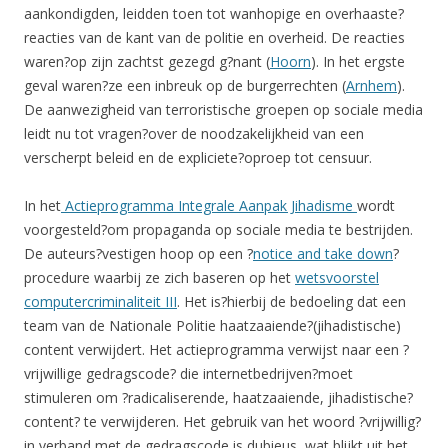
aankondigden, leidden toen tot wanhopige en overhaaste?
reacties van de kant van de politie en overheid. De reacties
waren?op zijn zachtst gezegd g?nant (
Hoorn
). In het ergste
geval waren?ze een inbreuk op de burgerrechten (
Arnhem
).
De aanwezigheid van terroristische groepen op sociale media
leidt nu tot vragen?over de noodzakelijkheid van een
verscherpt beleid en de expliciete?oproep tot censuur.
In het
Actieprogramma Integrale Aanpak Jihadisme
wordt
voorgesteld?om propaganda op sociale media te bestrijden.
De auteurs?vestigen hoop op een ?
notice and take down
?
procedure waarbij ze zich baseren op het
wetsvoorstel
computercriminaliteit III
. Het is?hierbij de bedoeling dat een
team van de Nationale Politie haatzaaiende?(jihadistische)
content verwijdert. Het actieprogramma verwijst naar een ?
vrijwillige gedragscode? die internetbedrijven?moet
stimuleren om ?radicaliserende, haatzaaiende, jihadistische?
content? te verwijderen. Het gebruik van het woord ?vrijwillig?
in verband met de gedragscode is dubieus, wat blijkt uit het