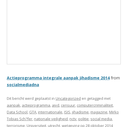
Actieprogramma integrale aanpak jihadisme 2014
from
socialmediadna
Dit bericht werd geplaatst in
Uncategorized
en getagged met
aanpak
,
actieprogramma
,
aivd
,
censuur
,
computercriminaliteit
,
Data School
,
GTA
,
internationale
,
ISIS
,
jihadisme
,
magazine
,
Mirko
Tobias Sch?fer
,
nationale veiligheid
,
nctv
,
politie
,
social media
,
terrorisme
,
Universiteit
,
utrecht
,
wetgeving
op
28 oktober 2014