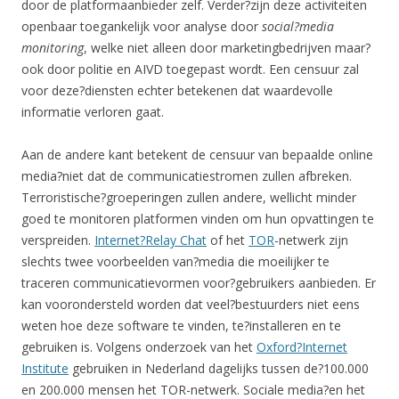
door de platformaanbieder zelf. Verder?zijn deze activiteiten
openbaar toegankelijk voor analyse door
social?media
monitoring
, welke niet alleen door marketingbedrijven maar?
ook door politie en AIVD toegepast wordt. Een censuur zal
voor deze?diensten echter betekenen dat waardevolle
informatie verloren gaat.
Aan de andere kant betekent de censuur van bepaalde online
media?niet dat de communicatiestromen zullen afbreken.
Terroristische?groeperingen zullen andere, wellicht minder
goed te monitoren platformen vinden om hun opvattingen te
verspreiden.
Internet?Relay Chat
of het
TOR
-netwerk zijn
slechts twee voorbeelden van?media die moeilijker te
traceren communicatievormen voor?gebruikers aanbieden. Er
kan voorondersteld worden dat veel?bestuurders niet eens
weten hoe deze software te vinden, te?installeren en te
gebruiken is. Volgens onderzoek van het
Oxford?Internet
Institute
gebruiken in Nederland dagelijks tussen de?100.000
en 200.000 mensen het TOR-netwerk. Sociale media?en het