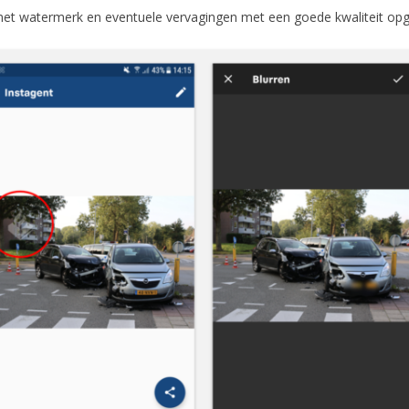
et watermerk en eventuele vervagingen met een goede kwaliteit opges