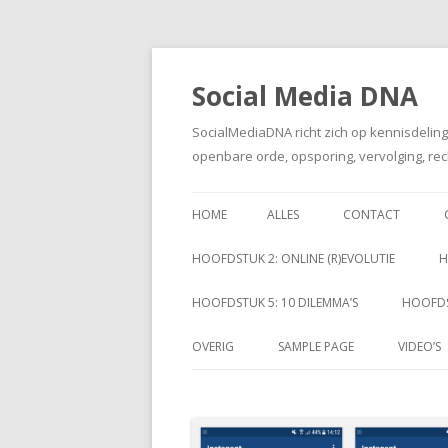
Social Media DNA
SocialMediaDNA richt zich op kennisdelin
openbare orde, opsporing, vervolging, rec
HOME
ALLES
CONTACT
HOOFDSTUK 2: ONLINE (R)EVOLUTIE
H
HOOFDSTUK 5: 10 DILEMMA’S
HOOFDS
OVERIG
SAMPLE PAGE
VIDEO’S