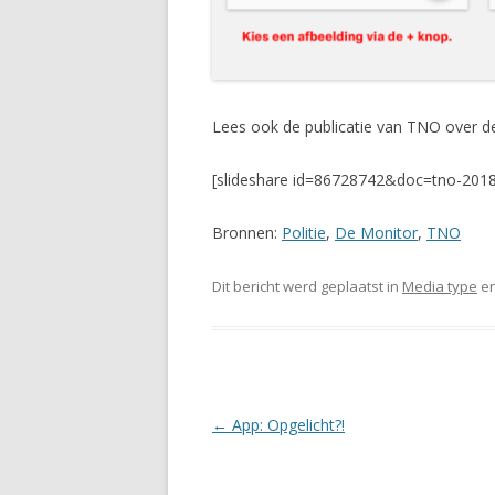
Lees ook de publicatie van TNO over de
[slideshare id=86728742&doc=tno-201
Bronnen:
Politie
,
De Monitor
,
TNO
Dit bericht werd geplaatst in
Media type
en
Berichtnavigatie
←
App: Opgelicht?!