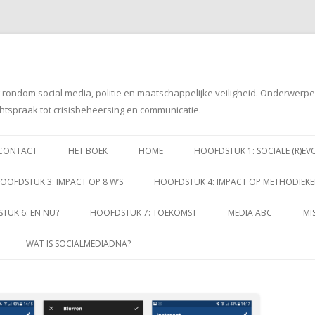
g rondom social media, politie en maatschappelijke veiligheid. Onderwerp
htspraak tot crisisbeheersing en communicatie.
Spring
naar
CONTACT
HET BOEK
HOME
HOOFDSTUK 1: SOCIALE (R)EV
inhoud
OOFDSTUK 3: IMPACT OP 8 W’S
HOOFDSTUK 4: IMPACT OP METHODIEK
TUK 6: EN NU?
HOOFDSTUK 7: TOEKOMST
MEDIA ABC
MI
WAT IS SOCIALMEDIADNA?