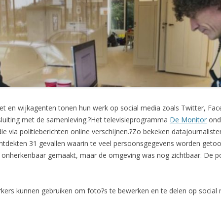
rnet en wijkagenten tonen hun werk op social media zoals Twitter, Fac
sluiting met de samenleving.?Het televisieprogramma
De Monitor
onde
 via politieberichten online verschijnen.?Zo bekeken datajournaliste
 ontdekten 31 gevallen waarin te veel persoonsgegevens worden geto
ers onherkenbaar gemaakt, maar de omgeving was nog zichtbaar. De po
rkers kunnen gebruiken om foto?s te bewerken en te delen op social 