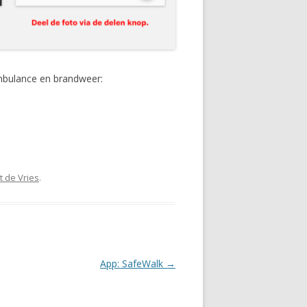
ambulance en brandweer:
t de Vries
.
App: SafeWalk
→