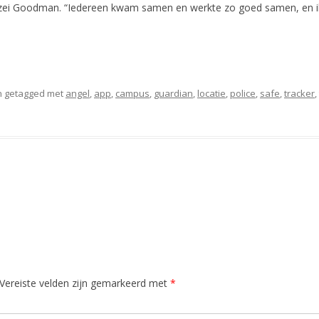
” zei Goodman. “Iedereen kwam samen en werkte zo goed samen, en ik b
 getagged met
angel
,
app
,
campus
,
guardian
,
locatie
,
police
,
safe
,
tracker
,
Vereiste velden zijn gemarkeerd met
*