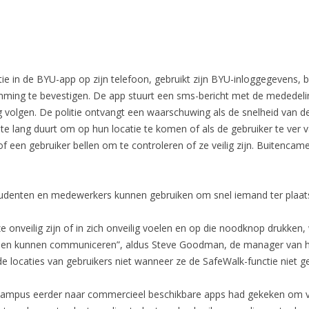
ie in de BYU-app op zijn telefoon, gebruikt zijn BYU-inloggegevens, b
mming te bevestigen. De app stuurt een sms-bericht met de mededelin
 volgen. De politie ontvangt een waarschuwing als de snelheid van d
t te lang duurt om op hun locatie te komen of als de gebruiker te ver va
of een gebruiker bellen om te controleren of ze veilig zijn. Buitenc
denten en medewerkers kunnen gebruiken om snel iemand ter plaatse
ze onveilig zijn of in zich onveilig voelen en op die noodknop drukken
t hen kunnen communiceren”, aldus Steve Goodman, de manager van 
 locaties van gebruikers niet wanneer ze de SafeWalk-functie niet ge
 campus eerder naar commercieel beschikbare apps had gekeken om vi