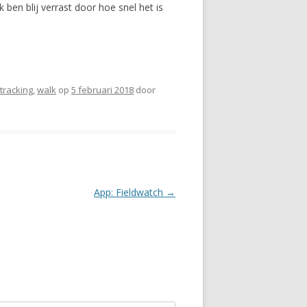
en blij verrast door hoe snel het is
tracking
,
walk
op
5 februari 2018
door
App: Fieldwatch
→