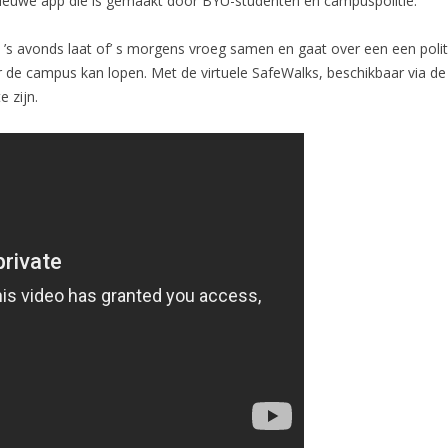
nieuwe app die is gemaakt door BYU-studenten en campuspolitie.
s avonds laat of’ s morgens vroeg samen en gaat over een een poli
 de campus kan lopen. Met de virtuele SafeWalks, beschikbaar via d
e zijn.