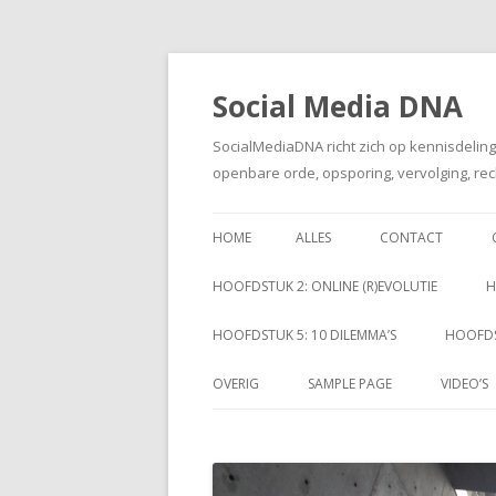
Social Media DNA
SocialMediaDNA richt zich op kennisdelin
openbare orde, opsporing, vervolging, rec
HOME
ALLES
CONTACT
HOOFDSTUK 2: ONLINE (R)EVOLUTIE
H
HOOFDSTUK 5: 10 DILEMMA’S
HOOFDS
OVERIG
SAMPLE PAGE
VIDEO’S