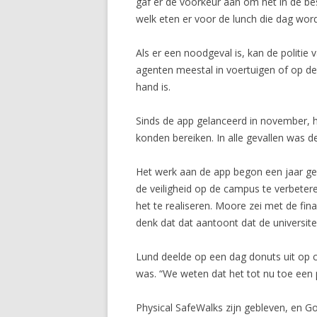
gaf er de voorkeur aan om het in de be
welk eten er voor de lunch die dag wordt
Als er een noodgeval is, kan de politie
agenten meestal in voertuigen of op de
hand is.
Sinds de app gelanceerd in november, h
konden bereiken. In alle gevallen was d
Het werk aan de app begon een jaar g
de veiligheid op de campus te verbete
het te realiseren. Moore zei met de fin
denk dat dat aantoont dat de universite
Lund deelde op een dag donuts uit op 
was. “We weten dat het tot nu toe een p
Physical SafeWalks zijn gebleven, en 