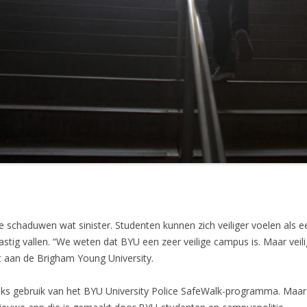
 de schaduwen wat sinister. Studenten kunnen zich veiliger voelen als 
ig vallen. “We weten dat BYU een zeer veilige campus is. Maar veilig z
t aan de Brigham Young University.
ks gebruik van het BYU University Police SafeWalk-programma. Maar