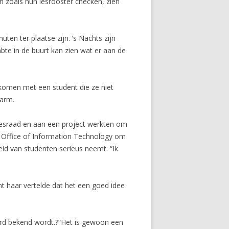
n zoals hun lesrooster checken, zien
ten ter plaatse zijn. ’s Nachts zijn
bte in de buurt kan zien wat er aan de
 komen met een student die ze niet
larm.
esraad en aan een project werkten om
t Office of Information Technology om
eid van studenten serieus neemt. “Ik
 haar vertelde dat het een goed idee
ord bekend wordt.?”Het is gewoon een