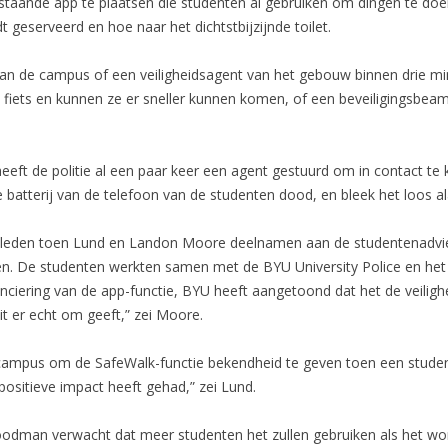
staande app te plaatsen die studenten al gebruiken om dingen te doe
 geserveerd en hoe naar het dichtstbijzijnde toilet.
 van de campus of een veiligheidsagent van het gebouw binnen drie minu
 fiets en kunnen ze er sneller kunnen komen, of een beveiligingsbeam
eeft de politie al een paar keer een agent gestuurd om in contact te
e batterij van de telefoon van de studenten dood, en bleek het loos a
eleden toen Lund en Landon Moore deelnamen aan de studentenadvi
ren. De studenten werkten samen met de BYU University Police en he
anciering van de app-functie, BYU heeft aangetoond dat het de veiligh
it er echt om geeft,” zei Moore.
campus om de SafeWalk-functie bekendheid te geven toen een student
ositieve impact heeft gehad,” zei Lund.
Goodman verwacht dat meer studenten het zullen gebruiken als het w