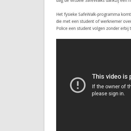
dag de virtuele SafeWalks dankzij een 
Het fysieke SafeWalk-programma komt ’
die met een student of werknemer over
Police een student volgen zonder erbij t