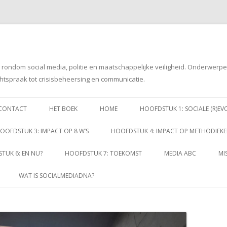
g rondom social media, politie en maatschappelijke veiligheid. Onderwerp
htspraak tot crisisbeheersing en communicatie.
Spring
naar
CONTACT
HET BOEK
HOME
HOOFDSTUK 1: SOCIALE (R)EV
inhoud
OOFDSTUK 3: IMPACT OP 8 W’S
HOOFDSTUK 4: IMPACT OP METHODIEK
TUK 6: EN NU?
HOOFDSTUK 7: TOEKOMST
MEDIA ABC
MI
WAT IS SOCIALMEDIADNA?