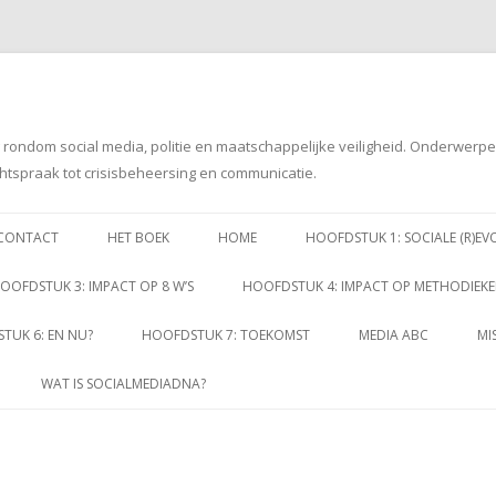
g rondom social media, politie en maatschappelijke veiligheid. Onderwerp
htspraak tot crisisbeheersing en communicatie.
Spring
naar
CONTACT
HET BOEK
HOME
HOOFDSTUK 1: SOCIALE (R)EV
inhoud
OOFDSTUK 3: IMPACT OP 8 W’S
HOOFDSTUK 4: IMPACT OP METHODIEK
TUK 6: EN NU?
HOOFDSTUK 7: TOEKOMST
MEDIA ABC
MI
WAT IS SOCIALMEDIADNA?