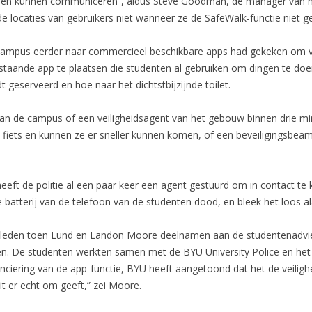
t hen kunnen communiceren”, aldus Steve Goodman, de manager van 
 locaties van gebruikers niet wanneer ze de SafeWalk-functie niet ge
 campus eerder naar commercieel beschikbare apps had gekeken om vi
staande app te plaatsen die studenten al gebruiken om dingen te doe
 geserveerd en hoe naar het dichtstbijzijnde toilet.
 van de campus of een veiligheidsagent van het gebouw binnen drie minu
 fiets en kunnen ze er sneller kunnen komen, of een beveiligingsbeam
eeft de politie al een paar keer een agent gestuurd om in contact te
e batterij van de telefoon van de studenten dood, en bleek het loos a
eleden toen Lund en Landon Moore deelnamen aan de studentenadvi
ren. De studenten werkten samen met de BYU University Police en he
anciering van de app-functie, BYU heeft aangetoond dat het de veiligh
it er echt om geeft,” zei Moore.