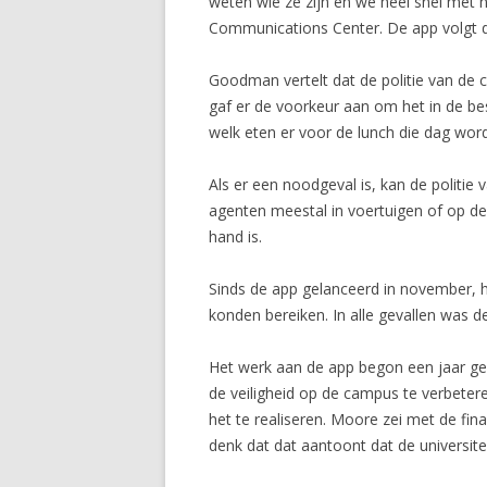
weten wie ze zijn en we heel snel me
Communications Center. De app volgt de
Goodman vertelt dat de politie van de
gaf er de voorkeur aan om het in de be
welk eten er voor de lunch die dag wordt
Als er een noodgeval is, kan de politie
agenten meestal in voertuigen of op de
hand is.
Sinds de app gelanceerd in november, h
konden bereiken. In alle gevallen was d
Het werk aan de app begon een jaar g
de veiligheid op de campus te verbete
het te realiseren. Moore zei met de fin
denk dat dat aantoont dat de universite