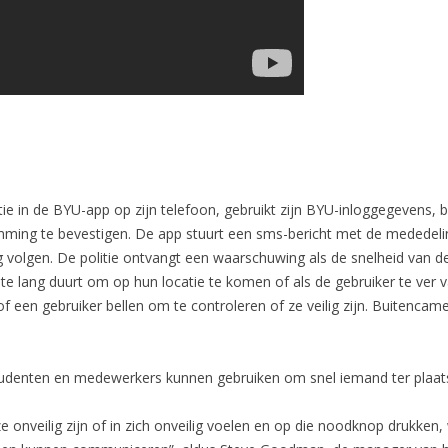
ie in de BYU-app op zijn telefoon, gebruikt zijn BYU-inloggegevens, b
mming te bevestigen. De app stuurt een sms-bericht met de mededelin
 volgen. De politie ontvangt een waarschuwing als de snelheid van d
t te lang duurt om op hun locatie te komen of als de gebruiker te ver va
of een gebruiker bellen om te controleren of ze veilig zijn. Buitenc
denten en medewerkers kunnen gebruiken om snel iemand ter plaatse
ze onveilig zijn of in zich onveilig voelen en op die noodknop drukken