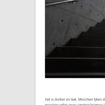
Het is donker en laat. Misschien lijken
meesten willen geen agenten hiermee last