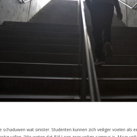
 de schaduwen wat sinister. Studenten kunnen zich veiliger voelen als 
ig vallen. “We weten dat BYU een zeer veilige campus is. Maar veilig z