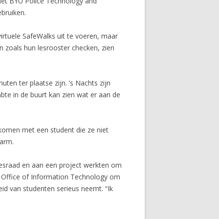
het BYU Police Technology and
bruiken.
rtuele SafeWalks uit te voeren, maar
n zoals hun lesrooster checken, zien
ten ter plaatse zijn. ’s Nachts zijn
bte in de buurt kan zien wat er aan de
 komen met een student die ze niet
larm.
esraad en aan een project werkten om
t Office of Information Technology om
eid van studenten serieus neemt. “Ik