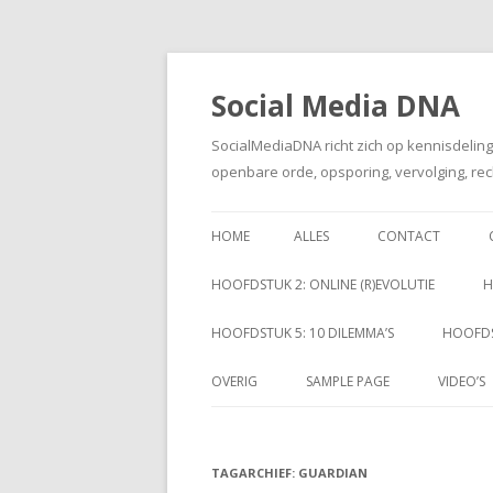
Social Media DNA
SocialMediaDNA richt zich op kennisdelin
openbare orde, opsporing, vervolging, rec
HOME
ALLES
CONTACT
HOOFDSTUK 2: ONLINE (R)EVOLUTIE
H
HOOFDSTUK 5: 10 DILEMMA’S
HOOFDS
OVERIG
SAMPLE PAGE
VIDEO’S
TAGARCHIEF:
GUARDIAN