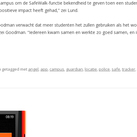
campus om de SafeWalk-functie bekendheid te geven toen een student
ositieve impact heeft gehad,” zei Lund.
Goodman verwacht dat meer studenten het zullen gebruiken als het w
” zei Goodman. “Iedereen kwam samen en werkte zo goed samen, en ik b
 getagged met
angel
,
app
,
campus
,
guardian
,
locatie
,
police
,
safe
,
tracker
,