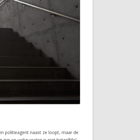
een politieagent naast ze loopt, maar de
ijn en veilig voelen is niet hetzelfde”,