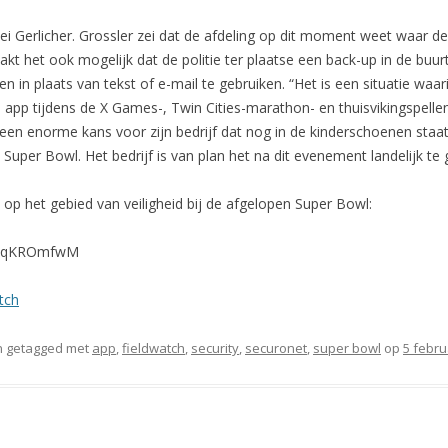
i Gerlicher. Grossler zei dat de afdeling op dit moment weet waar de
t het ook mogelijk dat de politie ter plaatse een back-up in de buur
 in plaats van tekst of e-mail te gebruiken. “Het is een situatie waa
 de app tijdens de X Games-, Twin Cities-marathon- en thuisvikingspell
en enorme kans voor zijn bedrijf dat nog in de kinderschoenen staat. H
 Super Bowl. Het bedrijf is van plan het na dit evenement landelijk te
 op het gebied van veiligheid bij de afgelopen Super Bowl:
b6qqKROmfwM
tch
 getagged met
app
,
fieldwatch
,
security
,
securonet
,
super bowl
op
5 febru