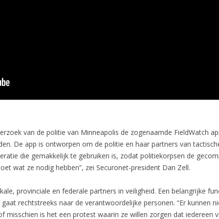
p verzoek van de politie van Minneapolis de zogenaamde FieldWatch a
n. De app is ontworpen om de politie en haar partners van tactische 
ratie die gemakkelijk te gebruiken is, zodat politiekorpsen de gecom
doet wat ze nodig hebben”, zei Securonet-president Dan Zell.
ale, provinciale en federale partners in veiligheid. Een belangrijke fu
 gaat rechtstreeks naar de verantwoordelijke personen. “Er kunnen ni
 of misschien is het een protest waarin ze willen zorgen dat iedereen 