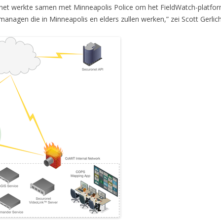
ronet werkte samen met Minneapolis Police om het FieldWatch-platform
anagen die in Minneapolis en elders zullen werken,” zei Scott Gerlic