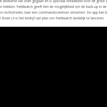
 dit weekend van start gegaan en is speciaal ontwikkeld voor dit gro
on hebben. Fieldwatch geeft hen de mogelijkheid om de back-up in de 
ten rechtstreeks naar een commandocentrum streamen. De app kan bi
 Bowl LII is het bedrijf van plan om Fieldwatch landelijk te lanceren.