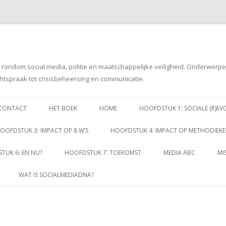
g rondom social media, politie en maatschappelijke veiligheid. Onderwerp
htspraak tot crisisbeheersing en communicatie.
Spring
naar
CONTACT
HET BOEK
HOME
HOOFDSTUK 1: SOCIALE (R)EV
inhoud
OOFDSTUK 3: IMPACT OP 8 W’S
HOOFDSTUK 4: IMPACT OP METHODIEK
TUK 6: EN NU?
HOOFDSTUK 7: TOEKOMST
MEDIA ABC
MI
WAT IS SOCIALMEDIADNA?