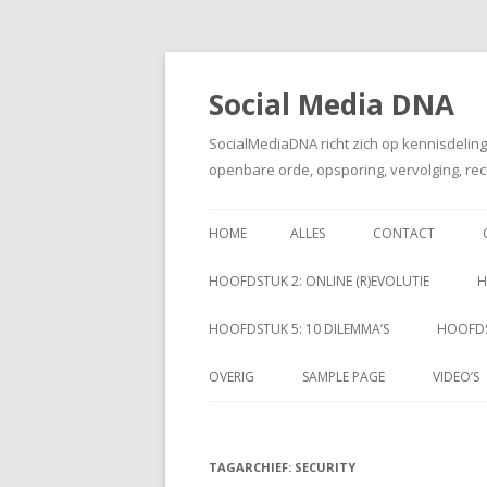
Social Media DNA
SocialMediaDNA richt zich op kennisdelin
openbare orde, opsporing, vervolging, rec
HOME
ALLES
CONTACT
HOOFDSTUK 2: ONLINE (R)EVOLUTIE
H
HOOFDSTUK 5: 10 DILEMMA’S
HOOFDS
OVERIG
SAMPLE PAGE
VIDEO’S
TAGARCHIEF:
SECURITY