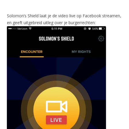
Solomon’s Shield laat je de video live op Facebook streamen,
en geeft uitgebreid uitleg over je burgerrechten: