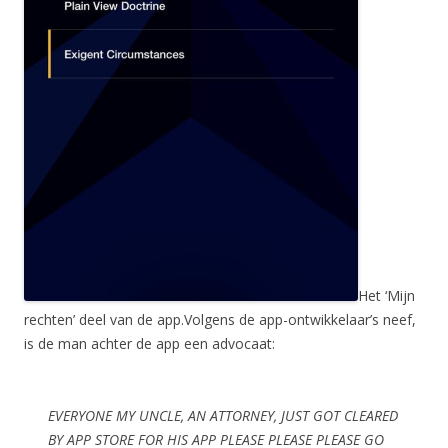
Het ‘Mijn
rechten’ deel van de app.Volgens de app-ontwikkelaar’s neef,
is de man achter de app een advocaat:
EVERYONE MY UNCLE, AN ATTORNEY, JUST GOT CLEARED
BY APP STORE FOR HIS APP PLEASE PLEASE PLEASE GO