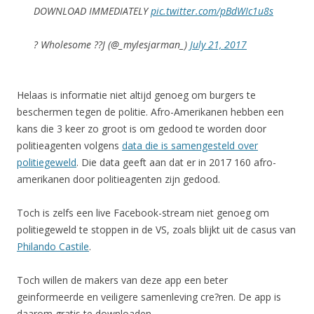
DOWNLOAD IMMEDIATELY
pic.twitter.com/pBdWIc1u8s
? Wholesome ??J (@_mylesjarman_)
July 21, 2017
Helaas is informatie niet altijd genoeg om burgers te
beschermen tegen de politie. Afro-Amerikanen hebben een
kans die 3 keer zo groot is om gedood te worden door
politieagenten volgens
data die is samengesteld over
politiegeweld
. Die data geeft aan dat er in 2017 160 afro-
amerikanen door politieagenten zijn gedood.
Toch is zelfs een live Facebook-stream niet genoeg om
politiegeweld te stoppen in de VS, zoals blijkt uit de casus van
Philando Castile
.
Toch willen de makers van deze app een beter
geinformeerde en veiligere samenleving cre?ren. De app is
daarom gratis te downloaden.