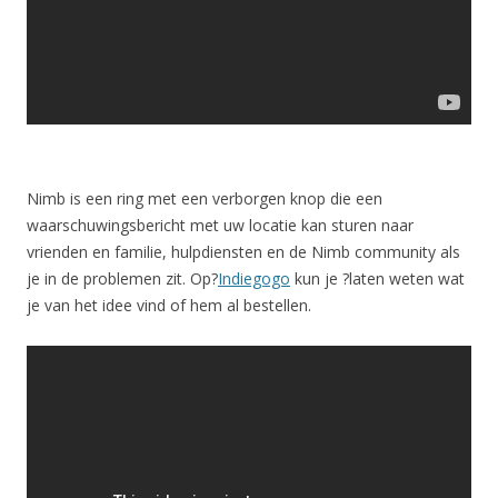
Nimb is een ring met een verborgen knop die een
waarschuwingsbericht met uw locatie kan sturen naar
vrienden en familie, hulpdiensten en de Nimb community als
je in de problemen zit. Op?
Indiegogo
kun je ?laten weten wat
je van het idee vind of hem al bestellen.