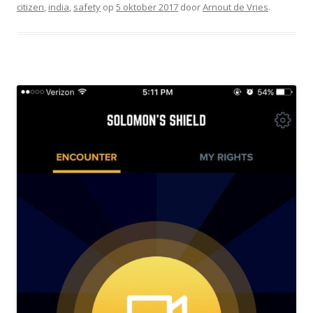
citizen
,
india
,
safety
op
5 oktober 2017
door
Arnout de Vries
.