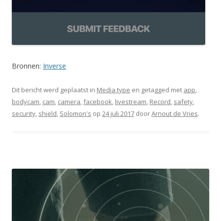
Bronnen:
Inverse
Dit bericht werd geplaatst in
Media type
en getagged met
app
,
bodycam
,
cam
,
camera
,
facebook
,
livestream
,
Record
,
safety
,
security
,
shield
,
Solomon's
op
24 juli 2017
door
Arnout de Vries
.