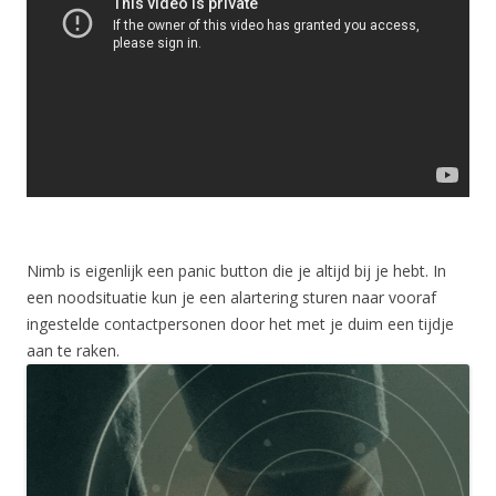
Nimb is eigenlijk een panic button die je altijd bij je hebt. In
een noodsituatie kun je een alartering sturen naar vooraf
ingestelde contactpersonen door het met je duim een tijdje
aan te raken.