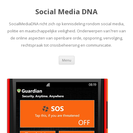
Social Media DNA
SocialMediaDNA richt zich op kennisdeling rondom social media,
politie en maatschappelijke veiligheid. Onderwerpen vari?ren van
de online aspecten van openbare orde, opsporing, vervolging,
rechtspraak tot crisisbeheersing en communicatie.
Spring
Menu
naar
inhoud