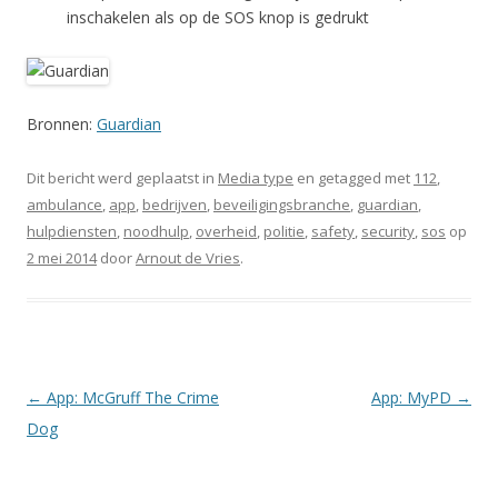
inschakelen als op de SOS knop is gedrukt
Bronnen:
Guardian
Dit bericht werd geplaatst in
Media type
en getagged met
112
,
ambulance
,
app
,
bedrijven
,
beveiligingsbranche
,
guardian
,
hulpdiensten
,
noodhulp
,
overheid
,
politie
,
safety
,
security
,
sos
op
2 mei 2014
door
Arnout de Vries
.
Berichtnavigatie
←
App: McGruff The Crime
App: MyPD
→
Dog