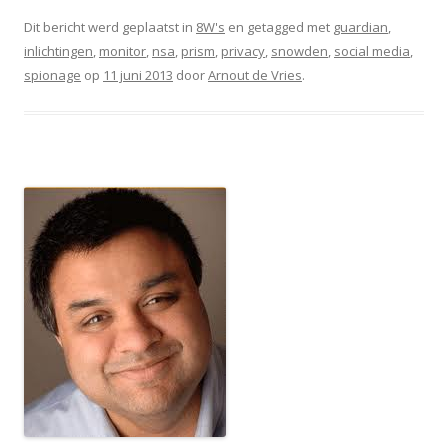
Dit bericht werd geplaatst in
8W's
en getagged met
guardian
,
inlichtingen
,
monitor
,
nsa
,
prism
,
privacy
,
snowden
,
social media
,
spionage
op
11 juni 2013
door
Arnout de Vries
.