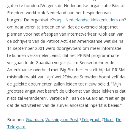
gaten te houden.?Volgens de Nederlandse organisatie Bits of
Freedom werkt ook Nederland aan het bespieden van
burgers. De organisatie?
roept Nederlandse klokkenluiders op
?
om naar voren te treden en wil dat de overheid stopt met
plannen voor het aftappen van internetverkeer.?Ook een van
de schrijvers van de Patriot Act, een Amerikaanse wet die na
11 september 2001 werd doorgevoerd om meer informatie
te kunnen verzamelen, vindt dat het PRISM-programma te
ver gaat. In de Guardian vergelijkt Jim Sensenbrenner de
Amerikaanse overheid met Big Brother en stelt hij dat PRISM
misbruik maakt van ‘zijn’ wet.?Edward Snowden hoopt zelf dat
de gelekte documenten zullen leiden tot nieuw beleid. “Mijn
grootste angst wat betreft de uitkomst van deze lekken is dat
niets zal veranderen”, vertelde hij aan de Guardian. “Het enige
dat de activiteiten van de surveillancestaat inperkt is beleid.”
Bronnen:
Guardian
,
Washington Post
,?
Telegraph
,?
Nu.nl
,
De
Telegraaf
.