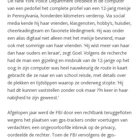
De New York Police Department ontdekte in de computer
van een pedofiel het complete profiel van een 12-jarig meisje
in Pennsylvania, honderden kilometers verderop. Via social
media kende hij haar vrienden, klasgenoten, hobby’s, huisdier,
cheerleadingteam en favoriete kledingmerk. Hij was onder
een alias digitaal niet alleen met het meisje bevriend, maar
ook met sommige van haar vrienden. ‘Hij wist meer van haar
dan haar ouders en leraar’, zegt Goel. Volgens de recherche
had de man een gijzeling en misbruik van de 12-jarige op het
oog; in zijn computer was heel nauwkeurig de route in kaart
gebracht die ze naar en van school reisde, met details over
de plekken en tijdstippen waarop ze onderweg stopte. ‘Hij
had dit kunnen vaststellen zonder ook maar ??n keer in haar
nabijheid te zijn geweest.’
Afgelopen jaar werd de FBI door een rechtbank teruggefloten
wegens het plaatsen van gps-trackers onder voertuigen van
verdachten; een ongeoorloofde inbreuk op de privacy,
oordeelde de rechter. Toen de FBI vervolgens de gps-