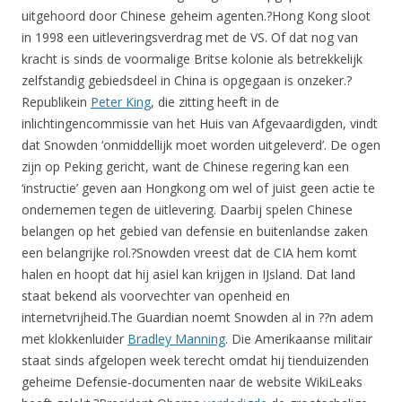
uitgehoord door Chinese geheim agenten.?Hong Kong sloot
in 1998 een uitleveringsverdrag met de VS. Of dat nog van
kracht is sinds de voormalige Britse kolonie als betrekkelijk
zelfstandig gebiedsdeel in China is opgegaan is onzeker.?
Republikein
Peter King
, die zitting heeft in de
inlichtingencommissie van het Huis van Afgevaardigden, vindt
dat Snowden ‘onmiddellijk moet worden uitgeleverd’. De ogen
zijn op Peking gericht, want de Chinese regering kan een
‘instructie’ geven aan Hongkong om wel of juist geen actie te
ondernemen tegen de uitlevering. Daarbij spelen Chinese
belangen op het gebied van defensie en buitenlandse zaken
een belangrijke rol.?Snowden vreest dat de CIA hem komt
halen en hoopt dat hij asiel kan krijgen in IJsland. Dat land
staat bekend als voorvechter van openheid en
internetvrijheid.The Guardian noemt Snowden al in ??n adem
met klokkenluider
Bradley Manning
. Die Amerikaanse militair
staat sinds afgelopen week terecht omdat hij tienduizenden
geheime Defensie-documenten naar de website WikiLeaks