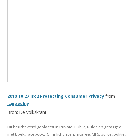
2010 10 27 Isc2 Protecting Consumer Privacy
from
rajjgoelny
Bron: De Volkskrant
Dit bericht werd geplaatst in
Private
,
Public
,
Rules
en getagged
met
boek
,
facebook
,
ICT
,
inlichtingen
,
mcafee
,
MI 6
,
police
,
politie
,