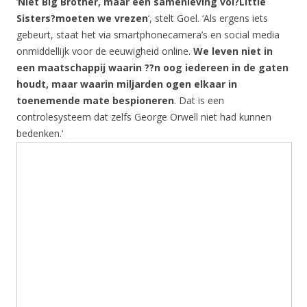
‘
Niet Big Brother, maar een samenleving vol?Little
Sisters?moeten we vrezen
‘, stelt Goel. ‘Als ergens iets
gebeurt, staat het via smartphonecamera’s en social media
onmiddellijk voor de eeuwigheid online.
We leven niet in
een maatschappij waarin ??n oog iedereen in de gaten
houdt, maar waarin miljarden ogen elkaar in
toenemende mate bespioneren
. Dat is een
controlesysteem dat zelfs George Orwell niet had kunnen
bedenken.’