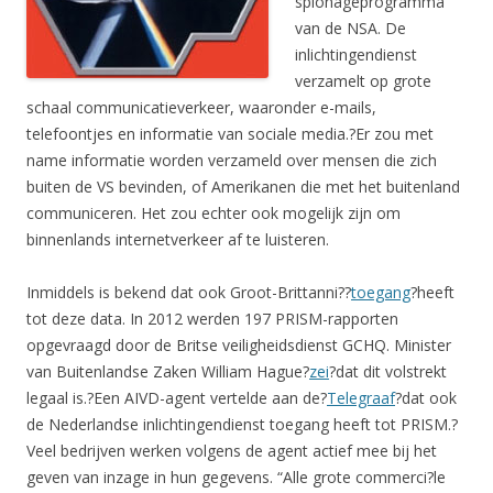
spionageprogramma
van de NSA. De
inlichtingendienst
verzamelt op grote
schaal communicatieverkeer, waaronder e-mails,
telefoontjes en informatie van sociale media.?Er zou met
name informatie worden verzameld over mensen die zich
buiten de VS bevinden, of Amerikanen die met het buitenland
communiceren. Het zou echter ook mogelijk zijn om
binnenlands internetverkeer af te luisteren.
Inmiddels is bekend dat ook Groot-Brittanni??
toegang
?heeft
tot deze data. In 2012 werden 197 PRISM-rapporten
opgevraagd door de Britse veiligheidsdienst GCHQ. Minister
van Buitenlandse Zaken William Hague?
zei
?dat dit volstrekt
legaal is.?Een AIVD-agent vertelde aan de?
Telegraaf
?dat ook
de Nederlandse inlichtingendienst toegang heeft tot PRISM.?
Veel bedrijven werken volgens de agent actief mee bij het
geven van inzage in hun gegevens. “Alle grote commerci?le