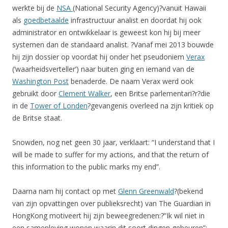
werkte bij de
NSA
(National Security Agency)?vanuit Hawaii
als
goedbetaalde
infrastructuur analist en doordat hij ook
administrator en ontwikkelaar is geweest kon hij bij meer
systemen dan de standaard analist. ?Vanaf mei 2013 bouwde
hij zijn dossier op voordat hij onder het pseudoniem
Verax
(‘waarheidsverteller’) naar buiten ging en iemand van de
Washington Post
benaderde. De naam Verax werd ook
gebruikt door
Clement Walker
, een Britse parlementari?r?die
in de
Tower of Londen
?gevangenis overleed na zijn kritiek op
de Britse staat.
Snowden, nog net geen 30 jaar, verklaart: “I understand that I
will be made to suffer for my actions, and that the return of
this information to the public marks my end”.
Daarna nam hij contact op met
Glenn Greenwald
?(bekend
van zijn opvattingen over publieksrecht) van The Guardian in
HongKong motiveert hij zijn beweegredenen:?”Ik wil niet in
een samenleving wonen waarin dit soort dingen gebeuren”: