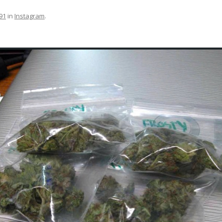
91
in
Instagram
.