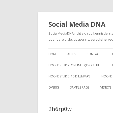
Social Media DNA
SocialMediaDNA richt zich op kennisdelin
openbare orde, opsporing, vervolging, rec
HOME
ALLES
CONTACT
HOOFDSTUK 2: ONLINE (R)EVOLUTIE
H
HOOFDSTUK 5: 10 DILEMMA’S
HOOFDS
OVERIG
SAMPLE PAGE
VIDEO’S
2h6rp0w