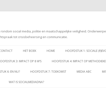
g rondom social media, politie en maatschappelijke veiligheid. Onderwerp
htspraak tot crisisbeheersing en communicatie.
Spring
naar
CONTACT
HET BOEK
HOME
HOOFDSTUK 1: SOCIALE (R)EV
inhoud
OOFDSTUK 3: IMPACT OP 8 W’S
HOOFDSTUK 4: IMPACT OP METHODIEK
TUK 6: EN NU?
HOOFDSTUK 7: TOEKOMST
MEDIA ABC
MI
WAT IS SOCIALMEDIADNA?