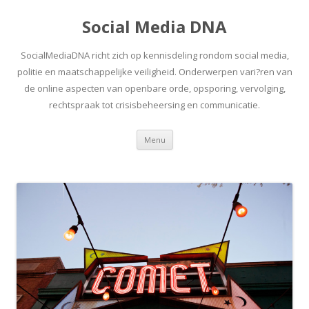
Social Media DNA
SocialMediaDNA richt zich op kennisdeling rondom social media,
politie en maatschappelijke veiligheid. Onderwerpen vari?ren van
de online aspecten van openbare orde, opsporing, vervolging,
rechtspraak tot crisisbeheersing en communicatie.
Spring
Menu
naar
inhoud