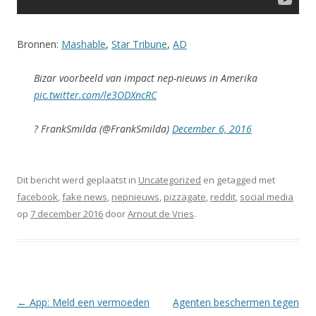
Bronnen:
Mashable
,
Star Tribune
,
AD
Bizar voorbeeld van impact nep-nieuws in Amerika
pic.twitter.com/le3ODXncRC
? FrankSmilda (@FrankSmilda)
December 6, 2016
Dit bericht werd geplaatst in
Uncategorized
en getagged met
facebook
,
fake news
,
nepnieuws
,
pizzagate
,
reddit
,
social media
op
7 december 2016
door
Arnout de Vries
.
Berichtnavigatie
←
App: Meld een vermoeden
Agenten beschermen tegen