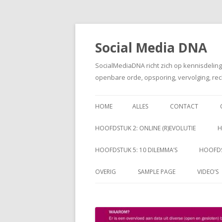
Social Media DNA
SocialMediaDNA richt zich op kennisdelin
openbare orde, opsporing, vervolging, rec
HOME
ALLES
CONTACT
HOOFDSTUK 2: ONLINE (R)EVOLUTIE
H
HOOFDSTUK 5: 10 DILEMMA’S
HOOFDS
OVERIG
SAMPLE PAGE
VIDEO’S