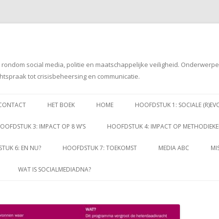
g rondom social media, politie en maatschappelijke veiligheid. Onderwerp
htspraak tot crisisbeheersing en communicatie.
Spring
naar
CONTACT
HET BOEK
HOME
HOOFDSTUK 1: SOCIALE (R)EV
inhoud
OOFDSTUK 3: IMPACT OP 8 W’S
HOOFDSTUK 4: IMPACT OP METHODIEK
TUK 6: EN NU?
HOOFDSTUK 7: TOEKOMST
MEDIA ABC
MI
WAT IS SOCIALMEDIADNA?