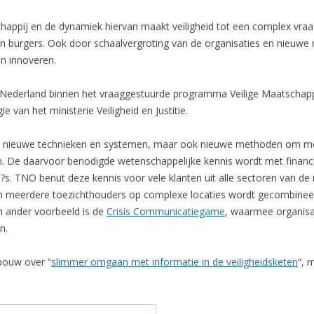
chappij en de dynamiek hiervan maakt veiligheid tot een complex vraa
n burgers. Ook door schaalvergroting van de organisaties en nieuwe
en innoveren.
n Nederland binnen het vraaggestuurde programma Veilige Maatschapp
 van het ministerie Veiligheid en Justitie.
 nieuwe technieken en systemen, maar ook nieuwe methoden om me
. De daarvoor benodigde wetenschappelijke kennis wordt met financ
 TNO benut deze kennis voor vele klanten uit alle sectoren van d
n meerdere toezichthouders op complexe locaties wordt gecombine
 ander voorbeeld is de
Crisis Communicatiegame
, waarmee organisat
n.
bouw over “
slimmer omgaan met informatie in de veiligheidsketen
“, 