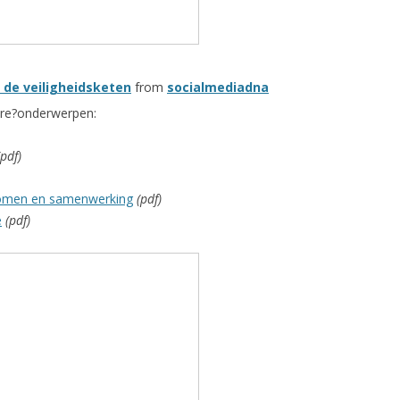
de veiligheidsketen
from
socialmediadna
ere?onderwerpen:
(pdf)
romen en samenwerking
(pdf)
e
(pdf)