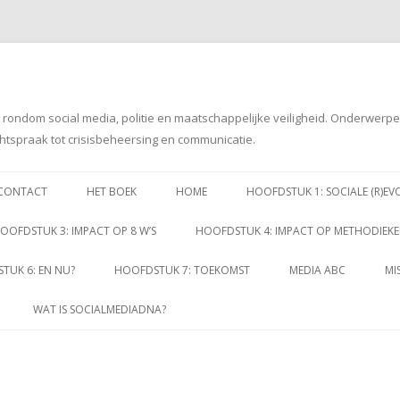
g rondom social media, politie en maatschappelijke veiligheid. Onderwerp
htspraak tot crisisbeheersing en communicatie.
Spring
naar
CONTACT
HET BOEK
HOME
HOOFDSTUK 1: SOCIALE (R)EV
inhoud
OOFDSTUK 3: IMPACT OP 8 W’S
HOOFDSTUK 4: IMPACT OP METHODIEK
TUK 6: EN NU?
HOOFDSTUK 7: TOEKOMST
MEDIA ABC
MI
WAT IS SOCIALMEDIADNA?