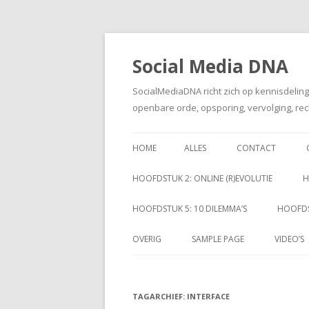
Social Media DNA
SocialMediaDNA richt zich op kennisdelin
openbare orde, opsporing, vervolging, rec
HOME
ALLES
CONTACT
HOOFDSTUK 2: ONLINE (R)EVOLUTIE
H
HOOFDSTUK 5: 10 DILEMMA’S
HOOFDS
OVERIG
SAMPLE PAGE
VIDEO’S
TAGARCHIEF:
INTERFACE