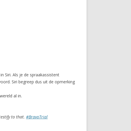
 Siri. Als je de spraakassistent
woord. Siri begreep dus uit de opmerking
ereld al in.
estify to that.
#BravoTrial