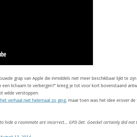
de grap van Apple die inmiddels niet meer beschikbaar lijkt te zijn in
 om een lichaam te verbergen?” kreeg je tot voor kort bovenstaand ant
ot wilde verstoppen.
t het verhaal niet helemaal zo ging
, maar toen was het idee erover de w
 to hide a roommate are incorrect… GPD Det. Goeckel certainly did not t
August 13, 2014