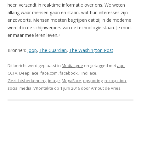
heen verzendt in real-time informatie over ons. We weten
allang waar mensen gaan en staan, wat hun interesses zijn
enzovoorts. Mensen moeten begrijpen dat zij in de moderne
wereld in de schijnwerpers van de technologie staan. Je moet
er maar mee leren leven.?
Bronnen:
Joop
,
The Guardian
,
The Washington Post
Dit bericht werd geplaatst in
Media type
en getagged met
app
,
CCTV
,
DeepFace
,
face.com
,
facebook
,
FindFace
,
Gezichtsherkenning
,
image
,
MegaFace
,
opsporing
,
recognition
,
social media
,
VKontakte
op
1 juni 2016
door
Arnout de Vries
.