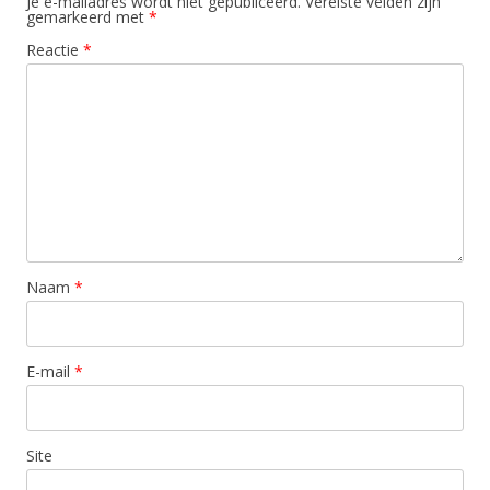
Je e-mailadres wordt niet gepubliceerd.
Vereiste velden zijn
gemarkeerd met
*
Reactie
*
Naam
*
E-mail
*
Site