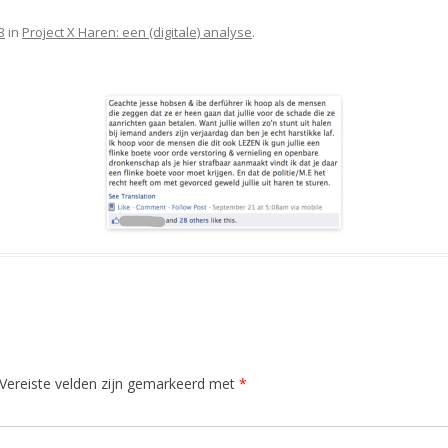
3
in
Project X Haren: een (digitale) analyse
.
Vereiste velden zijn gemarkeerd met
*