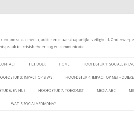
g rondom social media, politie en maatschappelijke veiligheid. Onderwerp
htspraak tot crisisbeheersing en communicatie.
Spring
naar
CONTACT
HET BOEK
HOME
HOOFDSTUK 1: SOCIALE (R)EV
inhoud
OOFDSTUK 3: IMPACT OP 8 W’S
HOOFDSTUK 4: IMPACT OP METHODIEK
TUK 6: EN NU?
HOOFDSTUK 7: TOEKOMST
MEDIA ABC
MI
WAT IS SOCIALMEDIADNA?