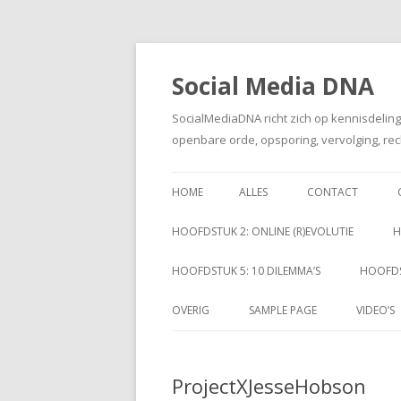
Social Media DNA
SocialMediaDNA richt zich op kennisdelin
openbare orde, opsporing, vervolging, rec
HOME
ALLES
CONTACT
HOOFDSTUK 2: ONLINE (R)EVOLUTIE
H
HOOFDSTUK 5: 10 DILEMMA’S
HOOFDS
OVERIG
SAMPLE PAGE
VIDEO’S
ProjectXJesseHobson