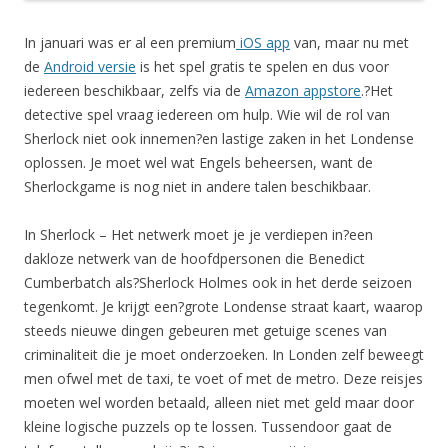
In januari was er al een premium
iOS app
van, maar nu met
de
Android versie
is het spel gratis te spelen en dus voor
iedereen beschikbaar, zelfs via de
Amazon appstore
.?Het
detective spel vraag iedereen om hulp. Wie wil de rol van
Sherlock niet ook innemen?en lastige zaken in het Londense
oplossen. Je moet wel wat Engels beheersen, want de
Sherlockgame is nog niet in andere talen beschikbaar.
In Sherlock – Het netwerk moet je je verdiepen in?een
dakloze netwerk van de hoofdpersonen die Benedict
Cumberbatch als?Sherlock Holmes ook in het derde seizoen
tegenkomt. Je krijgt een?grote Londense straat kaart, waarop
steeds nieuwe dingen gebeuren met getuige scenes van
criminaliteit die je moet onderzoeken. In Londen zelf beweegt
men ofwel met de taxi, te voet of met de metro. Deze reisjes
moeten wel worden betaald, alleen niet met geld maar door
kleine logische puzzels op te lossen. Tussendoor gaat de