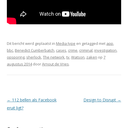
Dit bericht werd geplaatst in
Media type
en getagged met
app
,
bbc
,
Benedict Cumberbatch
,
cases
,
crime
,
criminal
,
investigation
,
opsporing
,
sherlock
,
The network
,
tv
,
Watson
,
zaken
op
7
augustus 2014
door
Arnout de Vries
.
Berichtnavigatie
←
112 bellen als Facebook
Design to Disrupt
→
eruit ligt?