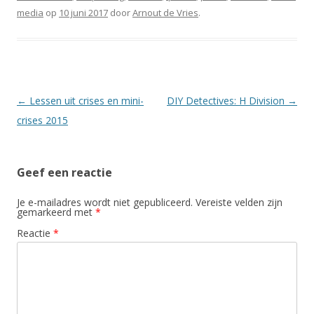
media
op
10 juni 2017
door
Arnout de Vries
.
Berichtnavigatie
←
Lessen uit crises en mini-
DIY Detectives: H Division
→
crises 2015
Geef een reactie
Je e-mailadres wordt niet gepubliceerd.
Vereiste velden zijn
gemarkeerd met
*
Reactie
*