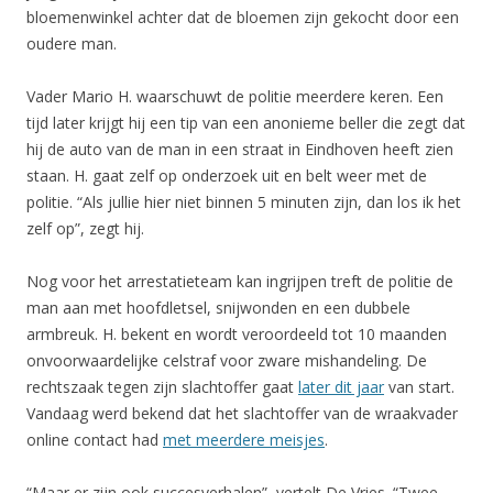
bloemenwinkel achter dat de bloemen zijn gekocht door een
oudere man.
Vader Mario H. waarschuwt de politie meerdere keren. Een
tijd later krijgt hij een tip van een anonieme beller die zegt dat
hij de auto van de man in een straat in Eindhoven heeft zien
staan. H. gaat zelf op onderzoek uit en belt weer met de
politie. “Als jullie hier niet binnen 5 minuten zijn, dan los ik het
zelf op”, zegt hij.
Nog voor het arrestatieteam kan ingrijpen treft de politie de
man aan met hoofdletsel, snijwonden en een dubbele
armbreuk. H. bekent en wordt veroordeeld tot 10 maanden
onvoorwaardelijke celstraf voor zware mishandeling. De
rechtszaak tegen zijn slachtoffer gaat
later dit jaar
van start.
Vandaag werd bekend dat het slachtoffer van de wraakvader
online contact had
met meerdere meisjes
.
“Maar er zijn ook succesverhalen”, vertelt De Vries. “Twee