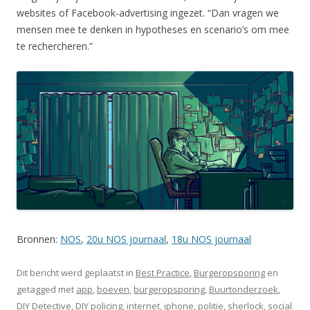
websites of Facebook-advertising ingezet. “Dan vragen we
mensen mee te denken in hypotheses en scenario’s om mee
te rechercheren.”
Bronnen:
NOS
,
20u NOS journaal
,
18u NOS journaal
Dit bericht werd geplaatst in
Best Practice
,
Burgeropsporing
en
getagged met
app
,
boeven
,
burgeropsporing
,
Buurtonderzoek
,
DIY Detective
,
DIY policing
,
internet
,
iphone
,
politie
,
sherlock
,
social