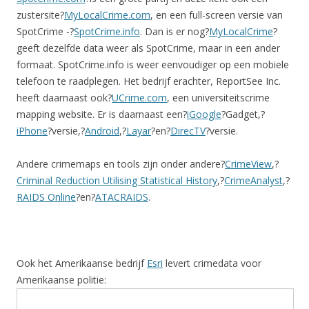
zustersite?
MyLocalCrime.com
, en een full-screen versie van
SpotCrime -?
SpotCrime.info
. Dan is er nog?
MyLocalCrime
?
geeft dezelfde data weer als SpotCrime, maar in een ander
formaat. SpotCrime.info is weer eenvoudiger op een mobiele
telefoon te raadplegen. Het bedrijf erachter, ReportSee Inc.
heeft daarnaast ook?
UCrime.com
, een universiteitscrime
mapping website. Er is daarnaast een?
iGoogle
?Gadget,?
iPhone
?versie,?
Android
,?
Layar
?en?
DirecTV
?versie.
Andere crimemaps en tools zijn onder andere?
CrimeView
,?
Criminal Reduction Utilising Statistical History
,?
CrimeAnalyst
,?
RAIDS Online
?en?
ATACRAIDS
.
Ook het Amerikaanse bedrijf
Esri
levert crimedata voor
Amerikaanse politie: