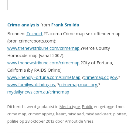
Crime analysis
from
Frank Smilda
Bronnen:
Techdirt
,?Tacoma Crime map sex offender map
(bron crimereports.com):
www.thenewstribune.com/crimemap
,?Pierce County
Homocide map (vanaf 2007):
www.thenewstribune.com/crimemap
,?City of Fortuna,
California (by RAIDS Online)
www.FriendlyFortuna.com/CrimeMap
,?
crimemap.dc.gov
,?
www.familywatchdog.us
, ?
crimemap.muni.org
,?
mydailynews.com.au/crimemap
Dit bericht werd geplaatst in
Media type
,
Public
en getagged met
crime map
,
crimemapping
,
kaart
,
misdaad
,
misdaadkaart
,
plotten
,
politie
op
28 oktober 2013
door
Arnout de Vries
.