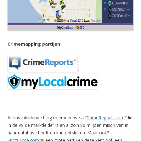
Crimemapping partijen
?
In ons inleidende blog noemden we al?
CrimeReports.com
?die
in de VS de marktleider is en al zo’n 80 miljoen misdrijven in
haar database heeft en kan ontsluiten. Maar ook?
SpotCrime.com
?is een grote partij en deze kent ook een