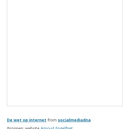
De wet op internet
from
socialmediadna
Bronnen: website
Arnoud Engelfriet