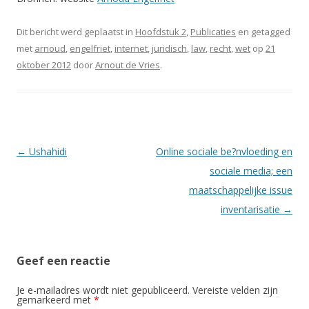
Dit bericht werd geplaatst in
Hoofdstuk 2
,
Publicaties
en getagged
met
arnoud
,
engelfriet
,
internet
,
juridisch
,
law
,
recht
,
wet
op
21
oktober 2012
door
Arnout de Vries
.
Berichtnavigatie
←
Ushahidi
Online sociale be?nvloeding en
sociale media; een
maatschappelijke issue
inventarisatie
→
Geef een reactie
Je e-mailadres wordt niet gepubliceerd.
Vereiste velden zijn
gemarkeerd met
*