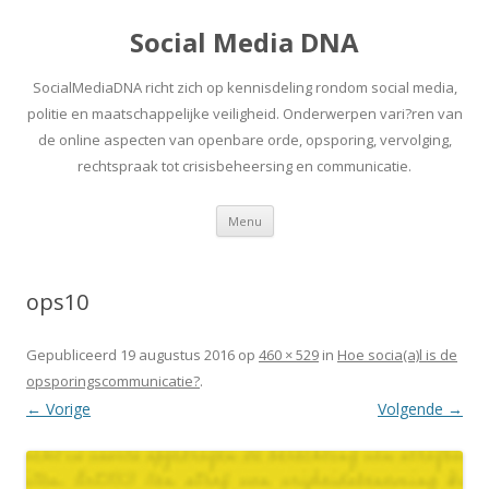
Social Media DNA
SocialMediaDNA richt zich op kennisdeling rondom social media,
politie en maatschappelijke veiligheid. Onderwerpen vari?ren van
de online aspecten van openbare orde, opsporing, vervolging,
rechtspraak tot crisisbeheersing en communicatie.
Spring
Menu
naar
inhoud
ops10
Gepubliceerd
19 augustus 2016
op
460 × 529
in
Hoe socia(a)l is de
opsporingscommunicatie?
.
← Vorige
Volgende →