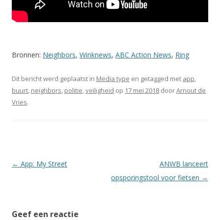
Bronnen:
Neighbors
,
Winknews
,
ABC Action News
,
Ring
Dit bericht werd geplaatst in
Media type
en getagged met
app
,
buurt
,
neighbors
,
politie
,
veiligheid
op
17 mei 2018
door
Arnout de
Vries
.
Berichtnavigatie
←
App: My Street
ANWB lanceert
opsporingstool voor fietsen
→
Geef een reactie