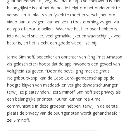
gaat beheersen. Hij zegt wel dat de app veelbelovend is. Het
belangrijkste is dat het de politie helpt om het onderzoek te
versnellen. In plaats van fysiek te moeten verschijnen om
video aan te vragen, kunnen ze nu toestemming vragen via
de app of door te bellen. “Waar we het hier over hebben is
iets dat veel sneller, veel gemakkelijker en waarschijnlijk veel
beter is, en het is echt een goede video,” zei hij.
Jamie Siminoff, bedenker en oprichter van Ring (met Amazon
als geldschieter) hoopt dat de app inwoners een gevoel van
veiligheid zal geven. “Door de beveiliging met de gratis
Neighbours-app, kan de Cape Coral-gemeenschap op de
hoogte blijven van misdaad- en veiligheidswaarschuwingen
terwijl ze plaatsvinden,” zei Siminoff. Siminoff ziet privacy als
een belangrijke prioriteit. “Buren kunnen real-time
communicatie in deze groepen hebben, terwijl in de eerste
plaats de privacy van de buurtgenoten wordt gehandhaafd,”
zei Siminoff.