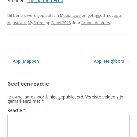
Bronnen:
The NorthernEcho
Dit bericht werd geplaatst in
Media type
en getagged met
app
,
Mijnstraat
,
MyStreet
op
8 mei 2018
door
Arnout de Vries
.
Berichtnavigatie
←
App: Mappen
App: Neighbors
→
Geef een reactie
Je e-mailadres wordt niet gepubliceerd.
Vereiste velden zijn
gemarkeerd met
*
Reactie
*