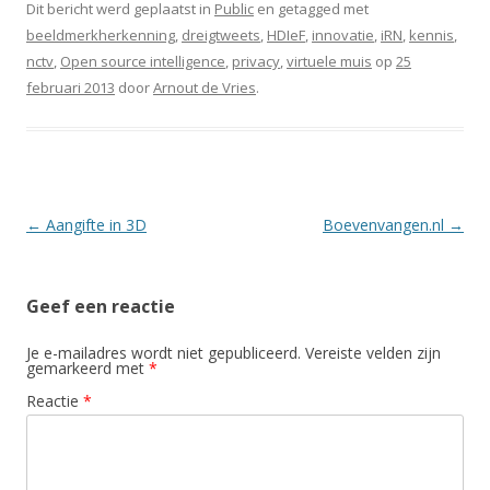
Dit bericht werd geplaatst in
Public
en getagged met
beeldmerkherkenning
,
dreigtweets
,
HDIeF
,
innovatie
,
iRN
,
kennis
,
nctv
,
Open source intelligence
,
privacy
,
virtuele muis
op
25
februari 2013
door
Arnout de Vries
.
Berichtnavigatie
←
Aangifte in 3D
Boevenvangen.nl
→
Geef een reactie
Je e-mailadres wordt niet gepubliceerd.
Vereiste velden zijn
gemarkeerd met
*
Reactie
*