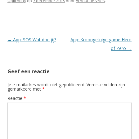
Oplichting
op
7 december 2015
door
Arnout de Vries
.
Berichtnavigatie
←
App: SOS Wat doe jij?
App: Kroongetuige game Hero
of Zero
→
Geef een reactie
Je e-mailadres wordt niet gepubliceerd.
Vereiste velden zijn
gemarkeerd met
*
Reactie
*