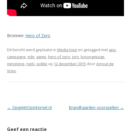
Bronnen:
Hero of Zero
Dit bericht werd geplaatst in
Media type
en getagged met
app
,
campagne
,
ede
,
game
,
hero of zero
,
jorn
,
kroongetuige
,
ministerie
,
niels
,
politie
op
12 december 2015
door
Arnout de
Vries
.
Berichtnavigatie
←
OpgeletOpInternet.nl
Brandhaarden voorspellen
→
Geef een reactie