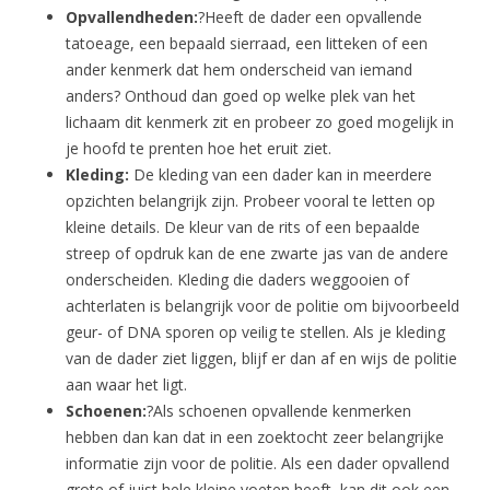
Opvallendheden:
?Heeft de dader een opvallende
tatoeage, een bepaald sierraad, een litteken of een
ander kenmerk dat hem onderscheid van iemand
anders? Onthoud dan goed op welke plek van het
lichaam dit kenmerk zit en probeer zo goed mogelijk in
je hoofd te prenten hoe het eruit ziet.
Kleding:
De kleding van een dader kan in meerdere
opzichten belangrijk zijn. Probeer vooral te letten op
kleine details. De kleur van de rits of een bepaalde
streep of opdruk kan de ene zwarte jas van de andere
onderscheiden. Kleding die daders weggooien of
achterlaten is belangrijk voor de politie om bijvoorbeeld
geur- of DNA sporen op veilig te stellen. Als je kleding
van de dader ziet liggen, blijf er dan af en wijs de politie
aan waar het ligt.
Schoenen:
?Als schoenen opvallende kenmerken
hebben dan kan dat in een zoektocht zeer belangrijke
informatie zijn voor de politie. Als een dader opvallend
grote of juist hele kleine voeten heeft, kan dit ook een