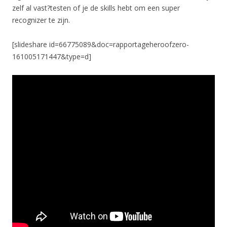
zelf al vast?testen of je de skills hebt om een super
recognizer te zijn.
[slideshare id=66775089&doc=rapportageheroofzero-
161005171447&type=d]