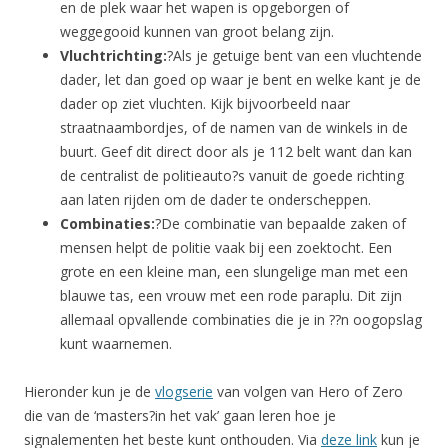
en de plek waar het wapen is opgeborgen of
weggegooid kunnen van groot belang zijn.
Vluchtrichting:
?Als je getuige bent van een vluchtende
dader, let dan goed op waar je bent en welke kant je de
dader op ziet vluchten. Kijk bijvoorbeeld naar
straatnaambordjes, of de namen van de winkels in de
buurt. Geef dit direct door als je 112 belt want dan kan
de centralist de politieauto?s vanuit de goede richting
aan laten rijden om de dader te onderscheppen.
Combinaties:
?De combinatie van bepaalde zaken of
mensen helpt de politie vaak bij een zoektocht. Een
grote en een kleine man, een slungelige man met een
blauwe tas, een vrouw met een rode paraplu. Dit zijn
allemaal opvallende combinaties die je in ??n oogopslag
kunt waarnemen.
Hieronder kun je de
vlogserie
van volgen van Hero of Zero
die van de ‘masters?in het vak’ gaan leren hoe je
signalementen het beste kunt onthouden. Via
deze link
kun je