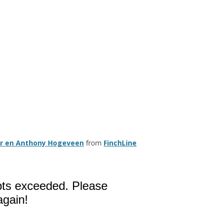
oer en Anthony Hogeveen
from
FinchLine