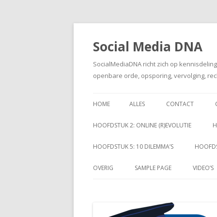
Social Media DNA
SocialMediaDNA richt zich op kennisdelin
openbare orde, opsporing, vervolging, rec
HOME
ALLES
CONTACT
HOOFDSTUK 2: ONLINE (R)EVOLUTIE
H
HOOFDSTUK 5: 10 DILEMMA’S
HOOFDS
OVERIG
SAMPLE PAGE
VIDEO’S