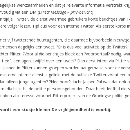
dagelijkse werkzaamheden en dat je relevante informatie verstrekt krij
envoudig via een DM (
Direct Message – priv?bericht
).
 tijdje: Twitter, de dienst waarmee gebruikers korte berichtjes van 1
dere volger lezen. Tijd dus voor een interne Twitter. Als eerste korps 
met vijf twitterende buurtagenten, die daarmee bijvoorbeeld nieuwtj
emensen dagelijks een tweet. ?Er is dus veel activiteit op de Twitter?,
ter Plitter. ?Voor al die berichtjes bleek een ?voorportaal? nodig, wa
n. Heeft een agent twijfel over een tweet? Dan eerst intern via Plitter 
lt Jasper. In Plitter kunnen groepen worden aangemaakt voor de versc
nterne internetdienst is gelinkt met de publieke Twitter zodat een be
t dan alleen jonge agenten? ?Nee hoor?, lacht Jasper, ?al was dat ook
edia blijkt bij de politie persoonsgebonden. Daar heeft leeftijd nie
ebben al interesse voor het Plitterproject van de Groningse politie g
ordt een stukje kleiner.De vrijblijvendheid is voorbij.