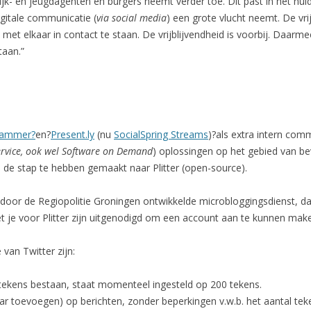
k- en jeugdagenten en burgers neemt verder toe. Dit past in het huid
igitale communicatie (
via social media
) een grote vlucht neemt. De vri
met elkaar in contact te staan. De vrijblijvendheid is voorbij. Daar
taan.”
ammer?
en?
Present.ly
(nu
SocialSpring Streams
)?als extra intern com
ervice, ook wel Software on Demand
) oplossingen op het gebied van bev
en de stap te hebben gemaakt naar Plitter (open-source).
n door de Regiopolitie Groningen ontwikkelde microbloggingsdienst, dat
oet je voor Plitter zijn uitgenodigd om een account aan te kunnen mak
van Twitter zijn:
 tekens bestaan, staat momenteel ingesteld op 200 tekens.
 toevoegen) op berichten, zonder beperkingen v.w.b. het aantal tek