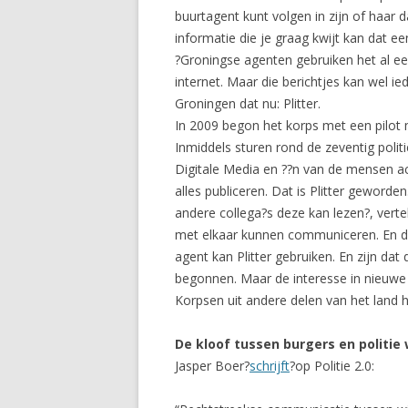
buurtagent kunt volgen in zijn of haar 
informatie die je graag kwijt kan dat e
?Groningse agenten gebruiken het al een
internet. Maar die berichtjes kan wel ie
Groningen dat nu: Plitter.
In 2009 begon het korps met een pilot 
Inmiddels sturen rond de zeventig politi
Digitale Media en ??n van de mensen ach
alles publiceren. Dat is Plitter geworde
andere collega?s deze kan lezen?, verte
met elkaar kunnen communiceren. En de i
agent kan Plitter gebruiken. En zijn da
begonnen. Maar de interesse in nieuwe m
Korpsen uit andere delen van het land h
De kloof tussen burgers en politie w
Jasper Boer?
schrijft
?op Politie 2.0: