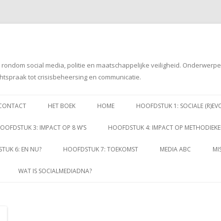
g rondom social media, politie en maatschappelijke veiligheid. Onderwerp
htspraak tot crisisbeheersing en communicatie.
Spring
naar
CONTACT
HET BOEK
HOME
HOOFDSTUK 1: SOCIALE (R)EV
inhoud
OOFDSTUK 3: IMPACT OP 8 W’S
HOOFDSTUK 4: IMPACT OP METHODIEK
TUK 6: EN NU?
HOOFDSTUK 7: TOEKOMST
MEDIA ABC
MI
WAT IS SOCIALMEDIADNA?