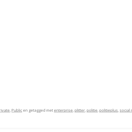
rivate
,
Public
en getagged met
enterprise
,
plitter
,
politie
,
politieplus
,
social