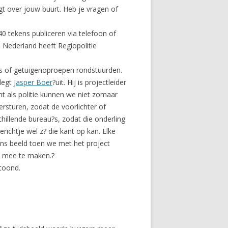
gt over jouw buurt. Heb je vragen of
40 tekens publiceren via telefoon of
in Nederland heeft Regiopolitie
es of getuigenoproepen rondstuurden.
 legt
Jasper Boer
?uit. Hij is projectleider
nt als politie kunnen we niet zomaar
versturen, zodat de voorlichter of
hillende bureau?s, zodat die onderling
richtje wel z? die kant op kan. Elke
 ons beeld toen we met het project
ts mee te maken.?
etoond.