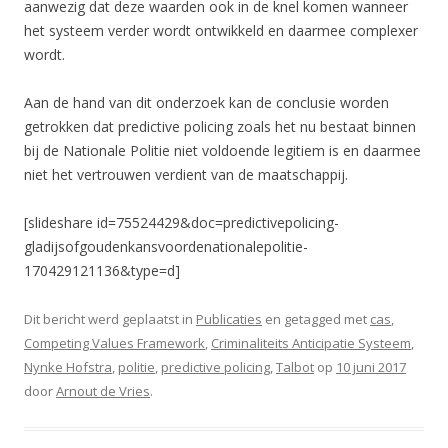
aanwezig dat deze waarden ook in de knel komen wanneer
het systeem verder wordt ontwikkeld en daarmee complexer
wordt.
Aan de hand van dit onderzoek kan de conclusie worden
getrokken dat predictive policing zoals het nu bestaat binnen
bij de Nationale Politie niet voldoende legitiem is en daarmee
niet het vertrouwen verdient van de maatschappij.
[slideshare id=75524429&doc=predictivepolicing-
gladijsofgoudenkansvoordenationalepolitie-
170429121136&type=d]
Dit bericht werd geplaatst in
Publicaties
en getagged met
cas
,
Competing Values Framework
,
Criminaliteits Anticipatie Systeem
,
Nynke Hofstra
,
politie
,
predictive policing
,
Talbot
op
10 juni 2017
door
Arnout de Vries
.