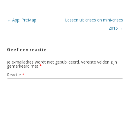
Berichtnavigatie
←
App: PreMap
Lessen uit crises en mini-crises
2015
→
Geef een reactie
Je e-mailadres wordt niet gepubliceerd.
Vereiste velden zijn
gemarkeerd met
*
Reactie
*