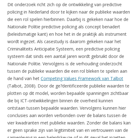
Dit onderzoek richt zich op de ontwikkeling van predictive
policing in Nederland door te kijken naar de publieke waarden
die een rol spelen hierbinnen. Daarbij is gekeken naar hoe de
Nationale Politie predictive policing als concept benadert
(beleidsmatige kant) en hoe het in de praktijk als instrument
wordt ingezet. Als casestudy is daarom gekeken naar het
Criminaliteits Anticipatie Systeem, een predictive policing
systeem dat sinds een aantal jaren wordt gebruikt door de
Nationale Politie. Vervolgens is de verhouding onderzocht
tussen de publieke waarden die een rol bleken te spelen aan
de hand van het
Competing Values Framework van Talbot
(Talbot, 2008). Door de ge?dentificeerde publieke waarden te
plotten op dit model, worden bepaalde spanningen zichtbaar
die bij ICT-ontwikkelingen binnen de overheid kunnen
ontstaan tussen bepaalde waarden. Vervolgens kunnen hier
conclusies aan worden verbonden over de balans tussen de
vier kwadranten met publieke waarden. Zonder die balans kan
er geen sprake zijn van legitimiteit van en vertrouwen van de
samenleving in een beleidskeuze of in dit geval het inzetten