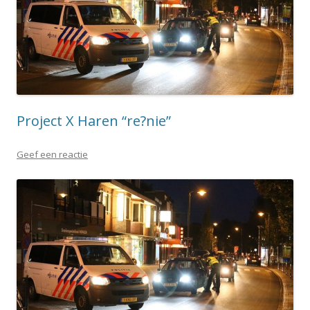
Project X Haren “re?nie”
Geef een reactie