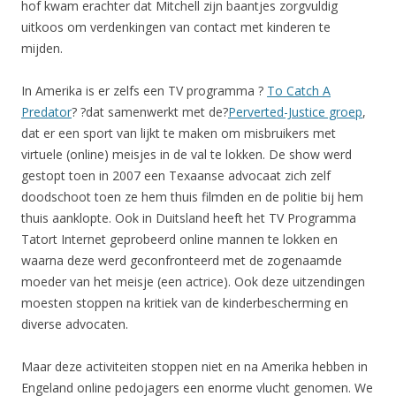
hof kwam erachter dat Mitchell zijn baantjes zorgvuldig
uitkoos om verdenkingen van contact met kinderen te
mijden.
In Amerika is er zelfs een TV programma ?
To Catch A
Predator
? ?dat samenwerkt met de?
Perverted-Justice groep
,
dat er een sport van lijkt te maken om misbruikers met
virtuele (online) meisjes in de val te lokken. De show werd
gestopt toen in 2007 een Texaanse advocaat zich zelf
doodschoot toen ze hem thuis filmden en de politie bij hem
thuis aanklopte. Ook in Duitsland heeft het TV Programma
Tatort Internet geprobeerd online mannen te lokken en
waarna deze werd geconfronteerd met de zogenaamde
moeder van het meisje (een actrice). Ook deze uitzendingen
moesten stoppen na kritiek van de kinderbescherming en
diverse advocaten.
Maar deze activiteiten stoppen niet en na Amerika hebben in
Engeland online pedojagers een enorme vlucht genomen. We