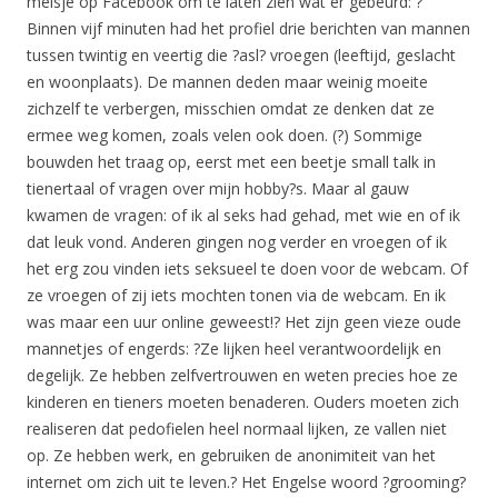
meisje op Facebook om te laten zien wat er gebeurd: ?
Binnen vijf minuten had het profiel drie berichten van mannen
tussen twintig en veertig die ?asl? vroegen (leeftijd, geslacht
en woonplaats). De mannen deden maar weinig moeite
zichzelf te verbergen, misschien omdat ze denken dat ze
ermee weg komen, zoals velen ook doen. (?) Sommige
bouwden het traag op, eerst met een beetje small talk in
tienertaal of vragen over mijn hobby?s. Maar al gauw
kwamen de vragen: of ik al seks had gehad, met wie en of ik
dat leuk vond. Anderen gingen nog verder en vroegen of ik
het erg zou vinden iets seksueel te doen voor de webcam. Of
ze vroegen of zij iets mochten tonen via de webcam. En ik
was maar een uur online geweest!? Het zijn geen vieze oude
mannetjes of engerds: ?Ze lijken heel verantwoordelijk en
degelijk. Ze hebben zelfvertrouwen en weten precies hoe ze
kinderen en tieners moeten benaderen. Ouders moeten zich
realiseren dat pedofielen heel normaal lijken, ze vallen niet
op. Ze hebben werk, en gebruiken de anonimiteit van het
internet om zich uit te leven.? Het Engelse woord ?grooming?