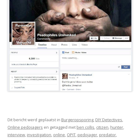
Dit bericht werd geplaatst in
Burgeropsporing
,
DIY Detectives
,
Online pedojagers
en getagged met
ben collis
,
citizen
,
hunter
,
interview
,
investigation
,
online
,
OPIT
,
pedojager
,
predator
,