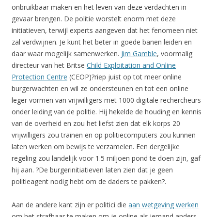
onbruikbaar maken en het leven van deze verdachten in
gevaar brengen. De politie worstelt enorm met deze
initiatieven, terwijl experts aangeven dat het fenomeen niet
zal verdwijnen. Je kunt het beter in goede banen leiden en
daar waar mogelijk samenwerken.
Jim Gamble
, voormalig
directeur van het Britse
Child Exploitation and Online
Protection Centre
(CEOP)?riep juist op tot meer online
burgerwachten en wil ze ondersteunen en tot een online
leger vormen van vrijwilligers met 1000 digitale rechercheurs
onder leiding van de politie. Hij hekelde de houding en kennis
van de overheid en zou het liefst zien dat elk korps 20
vrijwilligers zou trainen en op politiecomputers zou kunnen
laten werken om bewijs te verzamelen. Een dergelijke
regeling zou landelijk voor 1.5 miljoen pond te doen zijn, gaf
hij aan. ?De burgerinitiatieven laten zien dat je geen
politieagent nodig hebt om de daders te pakken?.
Aan de andere kant zijn er politici die
aan wetgeving werken
om het strafbaar te maken om je online als iemand anders