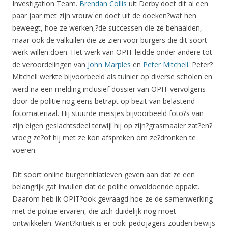
Investigation Team.
Brendan Collis
uit Derby doet dit al een
paar jaar met zijn vrouw en doet uit de doeken?wat hen
beweegt, hoe ze werken,?de successen die ze behaalden,
maar ook de valkuilen die ze zien voor burgers die dit soort
werk willen doen. Het werk van OPIT leidde onder andere tot
de veroordelingen van
John Marples
en
Peter Mitchell
. Peter?
Mitchell werkte bijvoorbeeld als tuinier op diverse scholen en
werd na een melding inclusief dossier van OPIT vervolgens
door de politie nog eens betrapt op bezit van belastend
fotomateriaal. Hij stuurde meisjes bijvoorbeeld foto?s van
zijn eigen geslachtsdeel terwijl hij op zijn?grasmaaier zat?en?
vroeg ze?of hij met ze kon afspreken om ze?dronken te
voeren.
Dit soort online burgerinitiatieven geven aan dat ze een
belangrijk gat invullen dat de politie onvoldoende oppakt.
Daarom heb ik OPIT?ook gevraagd hoe ze de samenwerking
met de politie ervaren, die zich duidelijk nog moet
ontwikkelen. Want?kritiek is er ook: pedojagers zouden bewijs