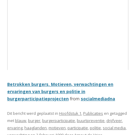
Betrokken burgers. Motieven, verwachtingen en
ervaringen van burgers en politie in
burgerparticipatieprojecten
from
socialmediadna
Dit bericht werd geplaatst in
Hoofdstuk 1
,
Publicaties
en getagged
met
blauw
,
burger
,
burgerparticipatie
,
buurtpreventie
,
drijfveer
,
ervaring
,
haaglanden
,
motieven
,
participatie
,
politie
,
social media
,