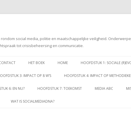
g rondom social media, politie en maatschappelijke veiligheid. Onderwerp
htspraak tot crisisbeheersing en communicatie.
Spring
naar
CONTACT
HET BOEK
HOME
HOOFDSTUK 1: SOCIALE (R)EV
inhoud
OOFDSTUK 3: IMPACT OP 8 W’S
HOOFDSTUK 4: IMPACT OP METHODIEK
TUK 6: EN NU?
HOOFDSTUK 7: TOEKOMST
MEDIA ABC
MI
WAT IS SOCIALMEDIADNA?