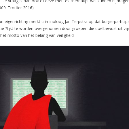
e. De vraag is dan ook of deze meutes ?berhaupt wel kunnen bijdragen
09; Trottier 2016).
 eigenrichting merkt criminoloog Jan Terpstra op dat burgerparticipat
patie ?lijkt te worden overgenomen door groepen die doelbewust uit zij
het motto van het belang van veiligheid.