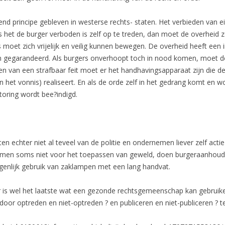
dend principe gebleven in westerse rechts- staten. Het verbieden van e
Als het de burger verboden is zelf op te treden, dan moet de overheid
 moet zich vrijelijk en veilig kunnen bewegen. De overheid heeft een
en gegarandeerd. Als burgers onverhoopt toch in nood komen, moet de 
n van een strafbaar feit moet er het handhavingsapparaat zijn die de
an het vonnis) realiseert. En als de orde zelf in het gedrang komt en 
toring wordt bee?indigd.
echter niet al teveel van de politie en ondernemen liever zelf actie
men soms niet voor het toepassen van geweld, doen burgeraanhoudin
genlijk gebruik van zaklampen met een lang handvat.
r is wel het laatste wat een gezonde rechtsgemeenschap kan gebruik
oor optreden en niet-optreden ? en publiceren en niet-publiceren ? t