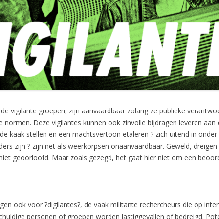
nde vigilante groepen, zijn aanvaardbaar zolang ze publieke verantwoo
 normen. Deze vigilantes kunnen ook zinvolle bijdragen leveren aan 
de kaak stellen en een machtsvertoon etaleren ? zich uitend in onder
ders zijn ? zijn net als weerkorpsen onaanvaardbaar. Geweld, dreige
niet geoorloofd. Maar zoals gezegd, het gaat hier niet om een beoor
gen ook voor ?digilantes?, de vaak militante rechercheurs die op intern
huldige personen of groepen worden lastiggevallen of bedreigd. Poten