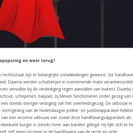
opsporing en weer terug?
e rechtsstaat zijn er belangrijke ontwikkelingen geweest. De handhav
heid. Daarna werden schutterijen in toenemende mate verantwoordelij
even vervullen bij de verdediging tegen aanvallen van buiten). Daarbij
schout, schepenen, baljuw); zij bleven functioneren onder gezag van
 een steeds steviger vestiging van het overheidsgezag. De uitbouw i
 vormgeving van de hedendaagse politie- en justitieapparaten hebben 
 van een enorme uitbouw van zowel deze handhavingsapparaten als v
dividuele burger is steeds meer aan banden gelegd. Hij lijkt zich te
eelt zelf geen rol meer in de handhaving van de recht en orde.