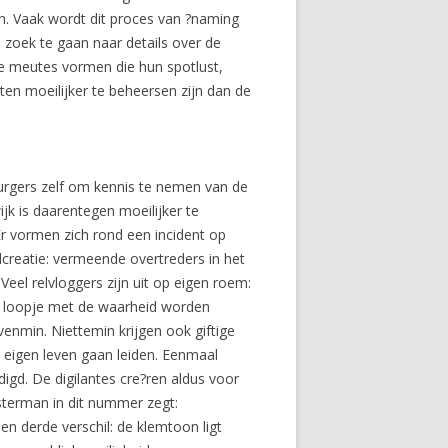
. Vaak wordt dit proces van ?naming
zoek te gaan naar details over de
e meutes vormen die hun spotlust,
ten moeilijker te beheersen zijn dan de
 burgers zelf om kennis te nemen van de
jk is daarentegen moeilijker te
 Er vormen zich rond een incident op
lcreatie: vermeende overtreders in het
eel relvloggers zijn uit op eigen roem:
en loopje met de waarheid worden
enmin. Niettemin krijgen ook giftige
n eigen leven gaan leiden. Eenmaal
gd. De digilantes cre?ren aldus voor
sterman in dit nummer zegt:
een derde verschil: de klemtoon ligt