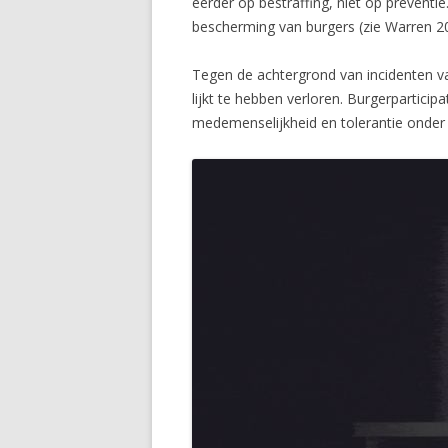
eerder op bestraffing, niet op preventi
bescherming van burgers (zie Warren 20
Tegen de achtergrond van incidenten van
lijkt te hebben verloren. Burgerpartici
medemenselijkheid en tolerantie onder 