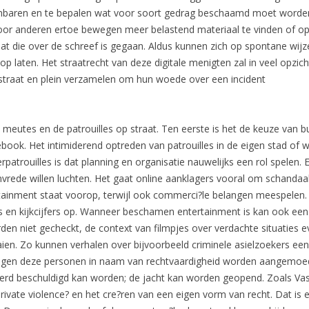
nbaren en te bepalen wat voor soort gedrag beschaamd moet worden
r anderen ertoe bewegen meer belastend materiaal te vinden of op 
die over de schreef is gegaan. Aldus kunnen zich op spontane wijz
p laten. Het straatrecht van deze digitale menigten zal in veel opzich
 straat en plein verzamelen om hun woede over een incident
ale meutes en de patrouilles op straat. Ten eerste is het de keuze van
book. Het intimiderend optreden van patrouilles in de eigen stad of wi
rpatrouilles is dat planning en organisatie nauwelijks een rol spelen.
nvrede willen luchten. Het gaat online aanklagers vooral om schandaa
tainment staat voorop, terwijl ook commerci?le belangen meespelen. V
ks en kijkcijfers op. Wanneer beschamen entertainment is kan ook e
n niet gecheckt, de context van filmpjes over verdachte situaties ev
aien. Zo kunnen verhalen over bijvoorbeeld criminele asielzoekers ee
tegen deze personen in naam van rechtvaardigheid worden aangemoedi
merd beschuldigd kan worden; de jacht kan worden geopend. Zoals Va
private violence? en het cre?ren van een eigen vorm van recht. Dat is 