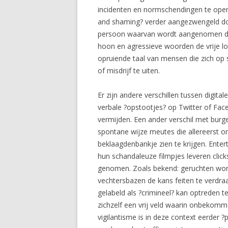
incidenten en normschendingen te ope
and shaming? verder aangezwengeld doo
persoon waarvan wordt aangenomen dat 
hoon en agressieve woorden de vrije loo
opruiende taal van mensen die zich op
of misdrijf te uiten.
Er zijn andere verschillen tussen digit
verbale ?opstootjes? op Twitter of Face
vermijden. Een ander verschil met burge
spontane wijze meutes die allereerst o
beklaagdenbankje zien te krijgen. Enter
hun schandaleuze filmpjes leveren clic
genomen. Zoals bekend: geruchten worde
vechtersbazen de kans feiten te verdra
gelabeld als ?crimineel? kan optreden 
zichzelf een vrij veld waarin onbekom
vigilantisme is in deze context eerder ?