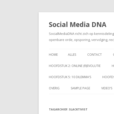
Social Media DNA
SocialMediaDNA richt zich op kennisdelin
openbare orde, opsporing, vervolging, rec
HOME
ALLES
CONTACT
HOOFDSTUK 2: ONLINE (R)EVOLUTIE
H
HOOFDSTUK 5: 10 DILEMMA’S
HOOFDS
OVERIG
SAMPLE PAGE
VIDEO’S
TAGARCHIEF:
SLACKTIVIST