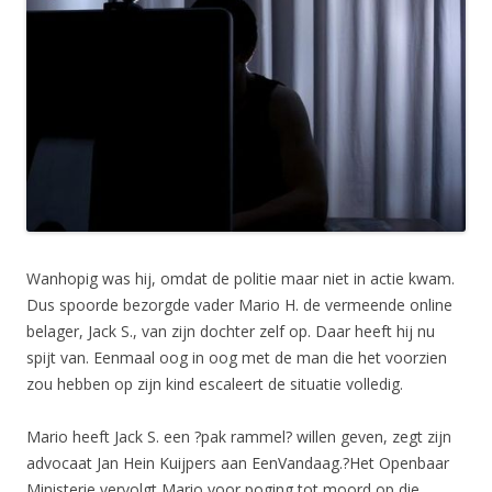
Wanhopig was hij, omdat de politie maar niet in actie kwam.
Dus spoorde bezorgde vader Mario H. de vermeende online
belager, Jack S., van zijn dochter zelf op. Daar heeft hij nu
spijt van. Eenmaal oog in oog met de man die het voorzien
zou hebben op zijn kind escaleert de situatie volledig.
Mario heeft Jack S. een ?pak rammel? willen geven, zegt zijn
advocaat Jan Hein Kuijpers aan EenVandaag.?Het Openbaar
Ministerie vervolgt Mario voor poging tot moord op die