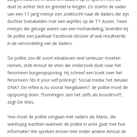
doel ze achter slot en grendel te krijgen. Zo startte de vader
van een 17-jarig meisje een zoektocht naar de daders die zijn
dochter toetakelden met een wijnfles op de TT-Assen. Twee
meisjes die getuige waren van een mishandeling, leverden bij
de politie een pasklaar Facebook-dossier af wat resulteerde
in de veroordeling van de daders.
De politie zou dit soort initiatieven veel serieuzer moeten
nemen, stelt Arnout de Vries die onderzoek doet naar het
fenomeen burgeropsporing. Hij schreef een boek over het
fenomeen ?do it your self policing?. ‘Social media: het nieuwe
DNA?. De reflex is nu vooral ?wegduwen?, de politie moet de
opsporing doen. ?Sommigen zien het zelfs als broodroof?,
zegt De Vries.
Hoe moet de politie omgaan met vaders als Mario, die
wanhopig wachten wanneer de politie in actie gaat met hun
informatie? We spreken erover met onder andere Arnout de