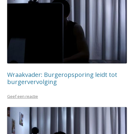
Wraakvader: Burgeropsporing leidt tot
burgervervolging
Geef een reactie