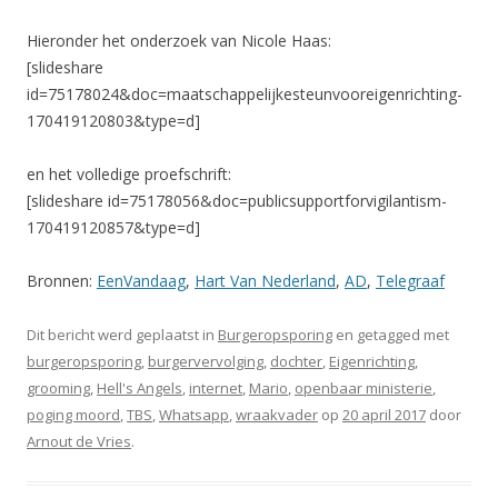
Hieronder het onderzoek van Nicole Haas:
[slideshare
id=75178024&doc=maatschappelijkesteunvooreigenrichting-
170419120803&type=d]
en het volledige proefschrift:
[slideshare id=75178056&doc=publicsupportforvigilantism-
170419120857&type=d]
Bronnen:
EenVandaag
,
Hart Van Nederland
,
AD
,
Telegraaf
Dit bericht werd geplaatst in
Burgeropsporing
en getagged met
burgeropsporing
,
burgervervolging
,
dochter
,
Eigenrichting
,
grooming
,
Hell's Angels
,
internet
,
Mario
,
openbaar ministerie
,
poging moord
,
TBS
,
Whatsapp
,
wraakvader
op
20 april 2017
door
Arnout de Vries
.