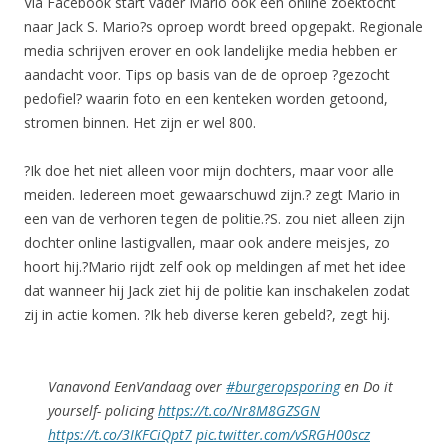
Via Facebook start vader Mario ook een online zoektocht
naar Jack S. Mario?s oproep wordt breed opgepakt. Regionale
media schrijven erover en ook landelijke media hebben er
aandacht voor. Tips op basis van de de oproep ?gezocht
pedofiel? waarin foto en een kenteken worden getoond,
stromen binnen. Het zijn er wel 800.
?Ik doe het niet alleen voor mijn dochters, maar voor alle
meiden. Iedereen moet gewaarschuwd zijn.? zegt Mario in
een van de verhoren tegen de politie.?S. zou niet alleen zijn
dochter online lastigvallen, maar ook andere meisjes, zo
hoort hij.?Mario rijdt zelf ook op meldingen af met het idee
dat wanneer hij Jack ziet hij de politie kan inschakelen zodat
zij in actie komen. ?Ik heb diverse keren gebeld?, zegt hij.
Vanavond EenVandaag over
#burgeropsporing
en Do it
yourself- policing
https://t.co/Nr8M8GZSGN
https://t.co/3IKFCiQpt7
pic.twitter.com/vSRGH00scz