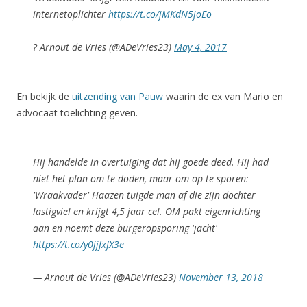
internetoplichter
https://t.co/jMKdN5joEo
? Arnout de Vries (@ADeVries23)
May 4, 2017
En bekijk de
uitzending van Pauw
waarin de ex van Mario en
advocaat toelichting geven.
Hij handelde in overtuiging dat hij goede deed. Hij had
niet het plan om te doden, maar om op te sporen:
'Wraakvader' Haazen tuigde man af die zijn dochter
lastigviel en krijgt 4,5 jaar cel. OM pakt eigenrichting
aan en noemt deze burgeropsporing 'jacht'
https://t.co/y0jjfxfX3e
— Arnout de Vries (@ADeVries23)
November 13, 2018