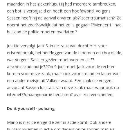
maanden in het ziekenhuis. Hij had meerdere armbreuken,
een bot is verbrijzeld en heeft een hoofdwond. Volgens
Sassen heeft hij de aanval ervaren als??zeer traumatisch?. Ze
noemt het zeer?kwalijk dat het zo is gegaan.??Meneer H. had
het aan de politie moeten overlaten.?
Justitie vervolgt Jack S. in de zaak van dochter H. voor
erfvredebreuk, het neerleggen van de bloemen en chocolade,
wat volgens Sassen gezien moet worden als??
afscheidscadeautje?.?Op 9 juni moet Jack voor de rechter
komen voor deze zaak, maar ook voor smaad en laster van
een ander meisje uit Valkenswaard. Een zaak die volgens
advocaat Sassen losstaat van deze zaak maar waar ook op
internet??onaangename berichten? over zijn verschenen.
Do it yourself- policing
Mario is niet de enige die zelf in actie komt. Ook andere
burgers kwamen in actie om daders op te sporen met als