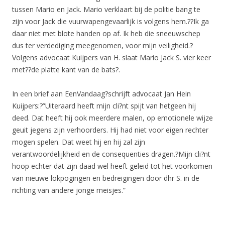
tussen Mario en Jack. Mario verklaart bij de politie bang te
zijn voor Jack die vuurwapengevaarlijk is volgens hem.??Ik ga
daar niet met blote handen op af. Ik heb die sneeuwschep
dus ter verdediging meegenomen, voor mijn veiligheid.?
Volgens advocaat Kuijpers van H. slaat Mario Jack S. vier keer
met??de platte kant van de bats?.
In een brief aan EenVandaag?schrijft advocaat Jan Hein
Kuijpers:?”Uiteraard heeft mijn cli?nt spijt van hetgeen hij
deed. Dat heeft hij ook meerdere malen, op emotionele wijze
geuit jegens zijn verhoorders. Hij had niet voor eigen rechter
mogen spelen. Dat weet hij en hij zal zijn
verantwoordelijkheid en de consequenties dragen.?Mijn cli?nt
hoop echter dat zijn daad wel heeft geleid tot het voorkomen
van nieuwe lokpogingen en bedreigingen door dhr S. in de
richting van andere jonge meisjes.”