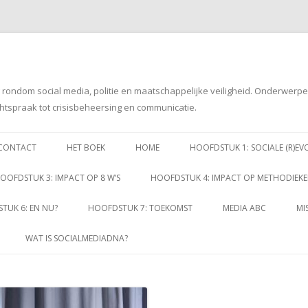
g rondom social media, politie en maatschappelijke veiligheid. Onderwerp
htspraak tot crisisbeheersing en communicatie.
Spring
naar
CONTACT
HET BOEK
HOME
HOOFDSTUK 1: SOCIALE (R)EV
inhoud
OOFDSTUK 3: IMPACT OP 8 W’S
HOOFDSTUK 4: IMPACT OP METHODIEK
TUK 6: EN NU?
HOOFDSTUK 7: TOEKOMST
MEDIA ABC
MI
WAT IS SOCIALMEDIADNA?