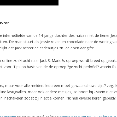
BS?er
e internetliefde van de 14-jarige dochter des huizes niet de tiener Jes
 zitten. De man stuurt als Jessie rozen en chocolade naar de woning 
lijkt dat Jack achter de cadeautjes zit. Ze doen aangifte.
 online zoektocht naar Jack S. Mario?s oproep wordt breed opgepakt
ht voor. Tips op basis van de de oproep ?gezocht pedofiel? waarin f
ters, maar voor alle meiden. Iedereen moet gewaarschuwd zijn.? zegt 
 online lastigvallen, maar ook andere meisjes, zo hoort hij.?Mario rijdt
kan inschakelen zodat zij in actie komen. ?Ik heb diverse keren gebeld?, 
opsporing
en Do it yourself- policing
https://t.co/Nr8M8GZSGN
https://