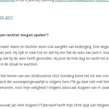
 19, 2017
eigen rechter mogen spelen”?
ader Mario en dochter doen ook aangifte van bedreiging. Drie dagen n
 Jack. Hij rijdt er naar toe en ziet bij een flat de auto van Jack S. st
dat hij de auto heeft gevonden. Hij post de hele dag en nacht tot i
 in de straat te wachten.
 het terrein van een Eindhovense GGZ instelling komt het tot een con
or Jack die vuurwapengevaarlijk is volgens hem.??Ik ga daar niet met bl
omen, voor mijn veiligheid.? Volgens advocaat Kuijpers van H. slaat 
ocaat Jan Hein Kuijpers:?”Uiteraard heeft mijn cli?nt spijt van hetgee