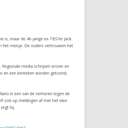
sie is, maar de 46-jarige ex-TBS?er Jack
van het meisje. De ouders vertrouwen het
. Regionale media schrijven erover en
oto en een kenteken worden getoond,
Mario in een van de verhoren tegen de
 zelf ook op meldingen af met het idee
zegt hij.
t.co/3IKFCiQpt7