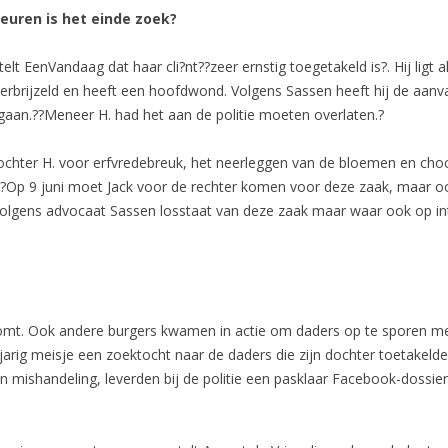
keuren is het einde zoek?
lt EenVandaag dat haar cli?nt??zeer ernstig toegetakeld is?. Hij ligt a
rbrijzeld en heeft een hoofdwond. Volgens Sassen heeft hij de aanva
egaan.??Meneer H. had het aan de politie moeten overlaten.?
n dochter H. voor erfvredebreuk, het neerleggen van de bloemen en ch
?Op 9 juni moet Jack voor de rechter komen voor deze zaak, maar o
 volgens advocaat Sassen losstaat van deze zaak maar waar ook op 
e komt. Ook andere burgers kwamen in actie om daders op te sporen met
-jarig meisje een zoektocht naar de daders die zijn dochter toetakel
 mishandeling, leverden bij de politie een pasklaar Facebook-dossier 