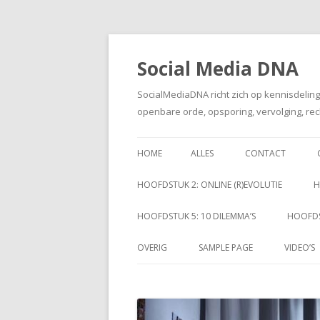
Social Media DNA
SocialMediaDNA richt zich op kennisdelin
openbare orde, opsporing, vervolging, rec
HOME
ALLES
CONTACT
HOOFDSTUK 2: ONLINE (R)EVOLUTIE
H
HOOFDSTUK 5: 10 DILEMMA’S
HOOFDS
OVERIG
SAMPLE PAGE
VIDEO’S