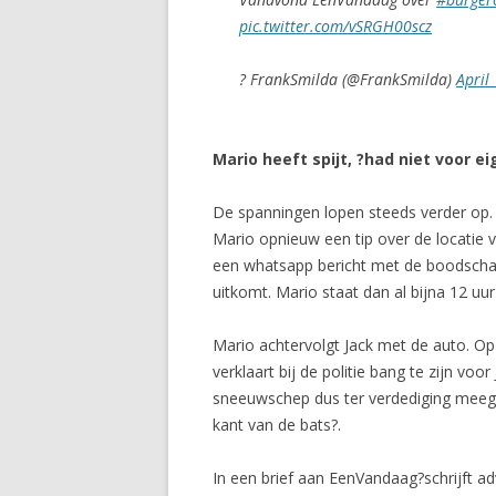
pic.twitter.com/vSRGH00scz
? FrankSmilda (@FrankSmilda)
April
Mario heeft spijt, ?had niet voor 
De spanningen lopen steeds verder op. V
Mario opnieuw een tip over de locatie van
een whatsapp bericht met de boodschap 
uitkomt. Mario staat dan al bijna 12 uur
Mario achtervolgt Jack met de auto. Op
verklaart bij de politie bang te zijn vo
sneeuwschep dus ter verdediging meegen
kant van de bats?.
In een brief aan EenVandaag?schrijft adv