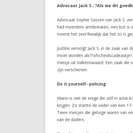
Advocaat Jack S.: ?Als we dit goed
Advocaat Sophie Sassen van Jack S. verte
had meerdere armbreuken, een bot is ve
noemt het zeer?kwalijk dat het zo is g
Justitie vervolgt Jack S. in de zaak va
moet worden als??afscheidscadeautje?.
meisje uit Valkenswaard. Een zaak die
zijn verschenen.
Do it yourself- policing
Mario is niet de enige die zelf in acti
krijgen. Zo startte de vader van een 17
Twee meisjes die getuige waren van een
van de daders.