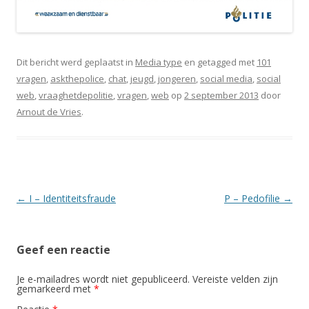
Dit bericht werd geplaatst in
Media type
en getagged met
101
vragen
,
askthepolice
,
chat
,
jeugd
,
jongeren
,
social media
,
social
web
,
vraaghetdepolitie
,
vragen
,
web
op
2 september 2013
door
Arnout de Vries
.
Berichtnavigatie
←
I – Identiteitsfraude
P – Pedofilie
→
Geef een reactie
Je e-mailadres wordt niet gepubliceerd.
Vereiste velden zijn
gemarkeerd met
*