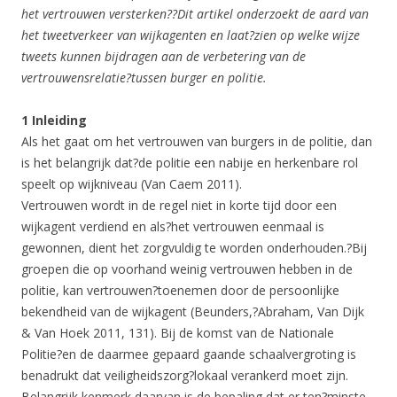
het vertrouwen versterken??Dit artikel onderzoekt de aard van
het tweetverkeer van wijkagenten en laat?zien op welke wijze
tweets kunnen bijdragen aan de verbetering van de
vertrouwensrelatie?tussen burger en politie.
1 Inleiding
Als het gaat om het vertrouwen van burgers in de politie, dan
is het belangrijk dat?de politie een nabije en herkenbare rol
speelt op wijkniveau (Van Caem 2011).
Vertrouwen wordt in de regel niet in korte tijd door een
wijkagent verdiend en als?het vertrouwen eenmaal is
gewonnen, dient het zorgvuldig te worden onderhouden.?Bij
groepen die op voorhand weinig vertrouwen hebben in de
politie, kan vertrouwen?toenemen door de persoonlijke
bekendheid van de wijkagent (Beunders,?Abraham, Van Dijk
& Van Hoek 2011, 131). Bij de komst van de Nationale
Politie?en de daarmee gepaard gaande schaalvergroting is
benadrukt dat veiligheidszorg?lokaal verankerd moet zijn.
Belangrijk kenmerk daarvan is de bepaling dat er ten?minste