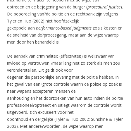
optreden en de bejegening van de burger (
procedural justice
).
De beoordeling van?de politie en de rechtbank zijn volgens
Tyler en Huo (2002) niet hoofdzakelijk
gekoppeld aan
performance-based judgments
zoals kosten en
de snelheid van de?procesgang, maar aan de wijze waarop
men door hen behandeld is.
De aanpak van criminaliteit (effectiviteit) is weliswaar van
invloed op vertrouwen,?maar lang niet zo sterk als men zou
veronderstellen. Dit geldt ook voor
degenen die persoonlijke ervaring met de politie hebben. In
het geval van een?grote controle waarin de politie op zoek is
naar wapens accepteren mensen de
aanhouding en het doorzoeken van hun auto indien de politie
professioneel?optreedt en uitlegt waarom de controle wordt
uitgevoerd, zich excuseert voor het
oponthoud en dergelijke (Tyler & Huo 2002; Sunshine & Tyler
2003). Met andere?woorden, de wijze waarop men