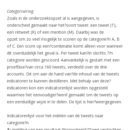
Categorisering
Zoals in de onderzoeksopzet al is aangegeven, is
onderscheid gemaakt naar het?soort tweet: een tweet (T),
een retweet (R) of een mention (M). Daarbij was de
opzet om zo veel mogelijk te scoren op de categorie?n A, B
of C. Een score op een?combinatie komt alleen voor wanneer
dit overduidelijk het geval is. Per tweet kan?in slechts ??n
categorie worden gescoord. Aanvankelijk is gestart met een
proeffase?van circa 160 tweets, verdeeld over de drie
accounts. Dit om aan de hand van?de inhoud van de tweets
indicatoren te kunnen destilleren. Met behulp van deze?
indicatoren kon een indicatorenlijst worden opgesteld
waarmee het eenvoudiger?werd gemaakt om de tweets op
een eenduidige wijze in te delen. De lijst is hier?weergegeven.
Indicatorenlijst voor het indelen van de tweets naar
categorie?n
A:
melding van een resultaat.?
bijvoorbeeld:
?Twee verdachten