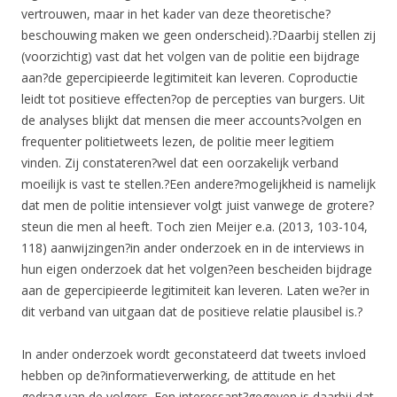
vertrouwen, maar in het kader van deze theoretische?
beschouwing maken we geen onderscheid).?Daarbij stellen zij
(voorzichtig) vast dat het volgen van de politie een bijdrage
aan?de gepercipieerde legitimiteit kan leveren. Coproductie
leidt tot positieve effecten?op de percepties van burgers. Uit
de analyses blijkt dat mensen die meer accounts?volgen en
frequenter politietweets lezen, de politie meer legitiem
vinden. Zij constateren?wel dat een oorzakelijk verband
moeilijk is vast te stellen.?
Een andere?mogelijkheid is namelijk
dat men de politie intensiever volgt juist vanwege de grotere?
steun die men al heeft. Toch zien Meijer e.a. (2013, 103-104,
118) aanwijzingen?in ander onderzoek en in de interviews in
hun eigen onderzoek dat het volgen?een bescheiden bijdrage
aan de gepercipieerde legitimiteit kan leveren. Laten we?er in
dit verband van uitgaan dat de positieve relatie plausibel is.?
In ander onderzoek wordt geconstateerd dat tweets invloed
hebben op de?
informatieverwerking, de attitude en het
gedrag van de volgers. Een interessant?gegeven is daarbij dat