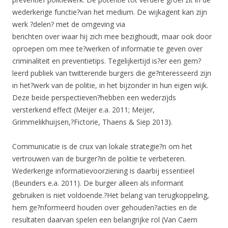
wederkerige functie?van het medium. De wijkagent kan zijn
werk ?delen? met de omgeving via
berichten over waar hij zich mee bezighoudt, maar ook door
oproepen om mee te?werken of informatie te geven over
criminaliteit en preventietips. Tegelijkertijd is?er een gem?
leerd publiek van twitterende burgers die ge?nteresseerd zijn
in het?werk van de politie, in het bijzonder in hun eigen wijk.
Deze beide perspectieven?hebben een wederzijds
versterkend effect (Meijer e.a. 2011; Meijer,
Grimmelikhuijsen,?Fictorie, Thaens & Siep 2013).
Communicatie is de crux van lokale strategie?n om het
vertrouwen van de burger?in de politie te verbeteren.
Wederkerige informatievoorziening is daarbij essentieel
(Beunders e.a. 2011). De burger alleen als informant
gebruiken is niet voldoende.?Het belang van terugkoppeling,
hem ge?nformeerd houden over gehouden?acties en de
resultaten daarvan spelen een belangrijke rol (Van Caem