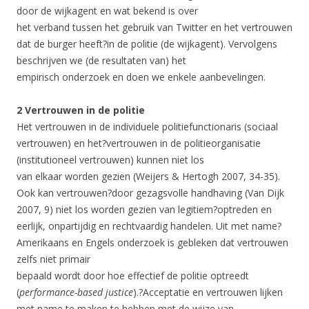
door de wijkagent en wat bekend is over
het verband tussen het gebruik van Twitter en het vertrouwen
dat de burger heeft?in de politie (de wijkagent). Vervolgens
beschrijven we (de resultaten van) het
empirisch onderzoek en doen we enkele aanbevelingen.
2 Vertrouwen in de politie
Het vertrouwen in de individuele politiefunctionaris (sociaal
vertrouwen) en het?vertrouwen in de politieorganisatie
(institutioneel vertrouwen) kunnen niet los
van elkaar worden gezien (Weijers & Hertogh 2007, 34-35).
Ook kan vertrouwen?door gezagsvolle handhaving (Van Dijk
2007, 9) niet los worden gezien van legitiem?optreden en
eerlijk, onpartijdig en rechtvaardig handelen. Uit met name?
Amerikaans en Engels onderzoek is gebleken dat vertrouwen
zelfs niet primair
bepaald wordt door hoe effectief de politie optreedt
(
performance-based justice
).?Acceptatie en vertrouwen lijken
met name te maken te hebben met de wijze van