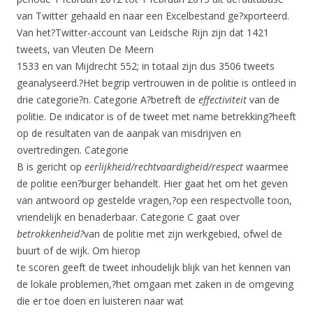
van Twitter gehaald en naar een Excelbestand ge?xporteerd.
Van het?Twitter-account van Leidsche Rijn zijn dat 1421
tweets, van Vleuten De Meern
1533 en van Mijdrecht 552; in totaal zijn dus 3506 tweets
geanalyseerd.?Het begrip vertrouwen in de politie is ontleed in
drie categorie?n. Categorie A?betreft de
effectiviteit
van de
politie. De indicator is of de tweet met name betrekking?heeft
op de resultaten van de aanpak van misdrijven en
overtredingen. Categorie
B is gericht op
eerlijkheid/rechtvaardigheid/respect
waarmee
de politie een?burger behandelt. Hier gaat het om het geven
van antwoord op gestelde vragen,?op een respectvolle toon,
vriendelijk en benaderbaar. Categorie C gaat over
betrokkenheid?
van de politie met zijn werkgebied, ofwel de
buurt of de wijk. Om hierop
te scoren geeft de tweet inhoudelijk blijk van het kennen van
de lokale problemen,?het omgaan met zaken in de omgeving
die er toe doen en luisteren naar wat