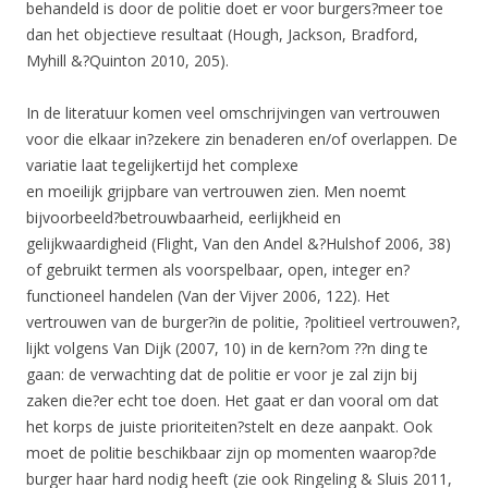
behandeld is door de politie doet er voor burgers?meer toe
dan het objectieve resultaat (Hough, Jackson, Bradford,
Myhill &?Quinton 2010, 205).
In de literatuur komen veel omschrijvingen van vertrouwen
voor die elkaar in?zekere zin benaderen en/of overlappen. De
variatie laat tegelijkertijd het complexe
en moeilijk grijpbare van vertrouwen zien. Men noemt
bijvoorbeeld?betrouwbaarheid, eerlijkheid en
gelijkwaardigheid (Flight, Van den Andel &?Hulshof 2006, 38)
of gebruikt termen als voorspelbaar, open, integer en?
functioneel handelen (Van der Vijver 2006, 122). Het
vertrouwen van de burger?in de politie, ?politieel vertrouwen?,
lijkt volgens Van Dijk (2007, 10) in de kern?om ??n ding te
gaan: de verwachting dat de politie er voor je zal zijn bij
zaken die?er echt toe doen. Het gaat er dan vooral om dat
het korps de juiste prioriteiten?stelt en deze aanpakt. Ook
moet de politie beschikbaar zijn op momenten waarop?de
burger haar hard nodig heeft (zie ook Ringeling & Sluis 2011,