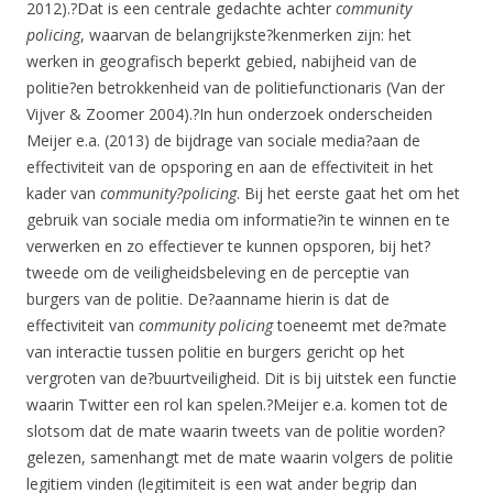
2012).?Dat is een centrale gedachte achter
community
policing
, waarvan de belangrijkste?kenmerken zijn: het
werken in geografisch beperkt gebied, nabijheid van de
politie?en betrokkenheid van de politiefunctionaris (Van der
Vijver & Zoomer 2004).?In hun onderzoek onderscheiden
Meijer e.a. (2013) de bijdrage van sociale media?aan de
effectiviteit van de opsporing en aan de effectiviteit in het
kader van
community?policing
. Bij het eerste gaat het om het
gebruik van sociale media om informatie?in te winnen en te
verwerken en zo effectiever te kunnen opsporen, bij het?
tweede om de veiligheidsbeleving en de perceptie van
burgers van de politie. De?aanname hierin is dat de
effectiviteit van
community policing
toeneemt met de?mate
van interactie tussen politie en burgers gericht op het
vergroten van de?buurtveiligheid. Dit is bij uitstek een functie
waarin Twitter een rol kan spelen.?Meijer e.a. komen tot de
slotsom dat de mate waarin tweets van de politie worden?
gelezen, samenhangt met de mate waarin volgers de politie
legitiem vinden (legitimiteit is een wat ander begrip dan