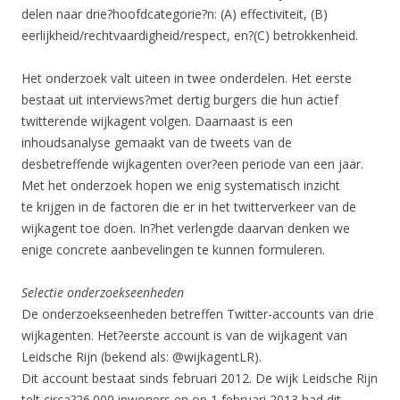
delen naar drie?hoofdcategorie?n: (A) effectiviteit, (B)
eerlijkheid/rechtvaardigheid/respect, en?(C) betrokkenheid.
Het onderzoek valt uiteen in twee onderdelen. Het eerste
bestaat uit interviews?met dertig burgers die hun actief
twitterende wijkagent volgen. Daarnaast is een
inhoudsanalyse gemaakt van de tweets van de
desbetreffende wijkagenten over?een periode van een jaar.
Met het onderzoek hopen we enig systematisch inzicht
te krijgen in de factoren die er in het twitterverkeer van de
wijkagent toe doen. In?het verlengde daarvan denken we
enige concrete aanbevelingen te kunnen formuleren.
Selectie onderzoekseenheden
De onderzoekseenheden betreffen Twitter-accounts van drie
wijkagenten. Het?eerste account is van de wijkagent van
Leidsche Rijn (bekend als: @wijkagentLR).
Dit account bestaat sinds februari 2012. De wijk Leidsche Rijn
telt circa?26.000 inwoners en op 1 februari 2013 had dit