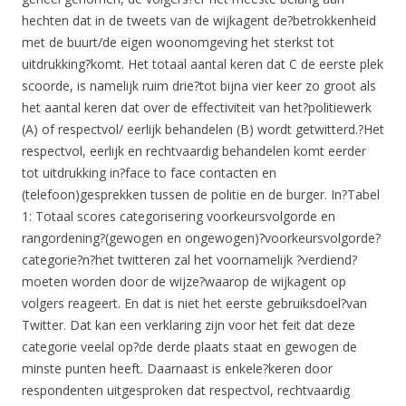
hechten dat in de tweets van de wijkagent de?betrokkenheid
met de buurt/de eigen woonomgeving het sterkst tot
uitdrukking?komt. Het totaal aantal keren dat C de eerste plek
scoorde, is namelijk ruim drie?tot bijna vier keer zo groot als
het aantal keren dat over de effectiviteit van het?politiewerk
(A) of respectvol/ eerlijk behandelen (B) wordt getwitterd.?Het
respectvol, eerlijk en rechtvaardig behandelen komt eerder
tot uitdrukking in?face to face contacten en
(telefoon)gesprekken tussen de politie en de burger. In?Tabel
1: Totaal scores categorisering voorkeursvolgorde en
rangordening?(gewogen en ongewogen)?voorkeursvolgorde?
categorie?n?het twitteren zal het voornamelijk ?verdiend?
moeten worden door de wijze?waarop de wijkagent op
volgers reageert. En dat is niet het eerste gebruiksdoel?van
Twitter. Dat kan een verklaring zijn voor het feit dat deze
categorie veelal op?de derde plaats staat en gewogen de
minste punten heeft. Daarnaast is enkele?keren door
respondenten uitgesproken dat respectvol, rechtvaardig