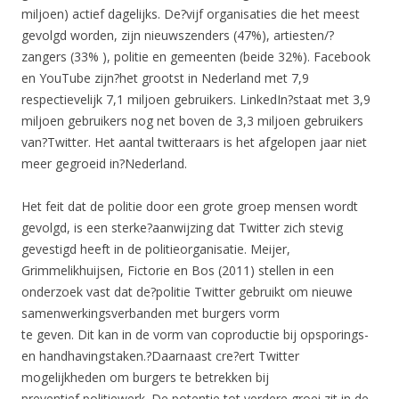
miljoen) actief dagelijks. De?vijf organisaties die het meest
gevolgd worden, zijn nieuwszenders (47%), artiesten/?
zangers (33% ), politie en gemeenten (beide 32%). Facebook
en YouTube zijn?het grootst in Nederland met 7,9
respectievelijk 7,1 miljoen gebruikers. LinkedIn?staat met 3,9
miljoen gebruikers nog net boven de 3,3 miljoen gebruikers
van?Twitter. Het aantal twitteraars is het afgelopen jaar niet
meer gegroeid in?Nederland.
Het feit dat de politie door een grote groep mensen wordt
gevolgd, is een sterke?aanwijzing dat Twitter zich stevig
gevestigd heeft in de politieorganisatie. Meijer,
Grimmelikhuijsen, Fictorie en Bos (2011) stellen in een
onderzoek vast dat de?politie Twitter gebruikt om nieuwe
samenwerkingsverbanden met burgers vorm
te geven. Dit kan in de vorm van coproductie bij opsporings-
en handhavingstaken.?Daarnaast cre?ert Twitter
mogelijkheden om burgers te betrekken bij
preventief politiewerk. De potentie tot verdere groei zit in de