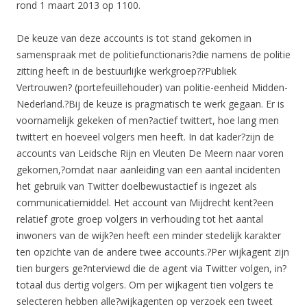
rond 1 maart 2013 op 1100.
De keuze van deze accounts is tot stand gekomen in
samenspraak met de politiefunctionaris?die namens de politie
zitting heeft in de bestuurlijke werkgroep??Publiek
Vertrouwen? (portefeuillehouder) van politie-eenheid Midden-
Nederland.?Bij de keuze is pragmatisch te werk gegaan. Er is
voornamelijk gekeken of men?actief twittert, hoe lang men
twittert en hoeveel volgers men heeft. In dat kader?zijn de
accounts van Leidsche Rijn en Vleuten De Meern naar voren
gekomen,?omdat naar aanleiding van een aantal incidenten
het gebruik van Twitter doelbewustactief is ingezet als
communicatiemiddel. Het account van Mijdrecht kent?een
relatief grote groep volgers in verhouding tot het aantal
inwoners van de wijk?en heeft een minder stedelijk karakter
ten opzichte van de andere twee accounts.?Per wijkagent zijn
tien burgers ge?nterviewd die de agent via Twitter volgen, in?
totaal dus dertig volgers. Om per wijkagent tien volgers te
selecteren hebben alle?wijkagenten op verzoek een tweet