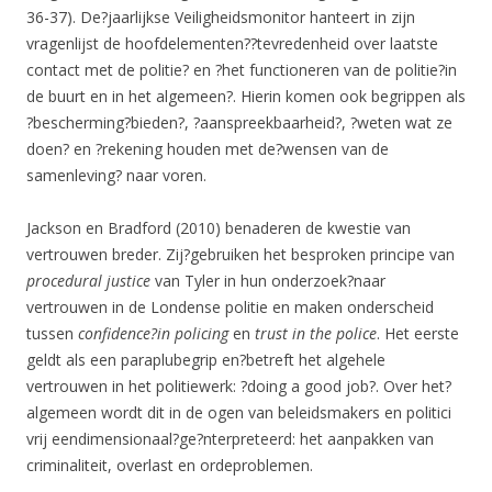
36-37). De?jaarlijkse Veiligheidsmonitor hanteert in zijn
vragenlijst de hoofdelementen??tevredenheid over laatste
contact met de politie? en ?het functioneren van de politie?in
de buurt en in het algemeen?. Hierin komen ook begrippen als
?bescherming?bieden?, ?aanspreekbaarheid?, ?weten wat ze
doen? en ?rekening houden met de?wensen van de
samenleving? naar voren.
Jackson en Bradford (2010) benaderen de kwestie van
vertrouwen breder. Zij?gebruiken het besproken principe van
procedural justice
van Tyler in hun onderzoek?naar
vertrouwen in de Londense politie en maken onderscheid
tussen
confidence?in policing
en
trust in the police
. Het eerste
geldt als een paraplubegrip en?betreft het algehele
vertrouwen in het politiewerk: ?doing a good job?. Over het?
algemeen wordt dit in de ogen van beleidsmakers en politici
vrij eendimensionaal?ge?nterpreteerd: het aanpakken van
criminaliteit, overlast en ordeproblemen.