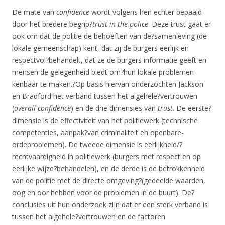
De mate van
confidence
wordt volgens hen echter bepaald
door het bredere begrip?
trust in the police
. Deze trust gaat er
ook om dat de politie de behoeften van de?samenleving (de
lokale gemeenschap) kent, dat zij de burgers eerlijk en
respectvol?behandelt, dat ze de burgers informatie geeft en
mensen de gelegenheid biedt om?hun lokale problemen
kenbaar te maken.?Op basis hiervan onderzochten Jackson
en Bradford het verband tussen het algehele?vertrouwen
(
overall confidence
) en de drie dimensies van
trust
. De eerste?
dimensie is de effectiviteit van het politiewerk (technische
competenties, aanpak?van criminaliteit en openbare-
ordeproblemen). De tweede dimensie is eerlijkheid/?
rechtvaardigheid in politiewerk (burgers met respect en op
eerlijke wijze?behandelen), en de derde is de betrokkenheid
van de politie met de directe omgeving?(gedeelde waarden,
oog en oor hebben voor de problemen in de buurt). De?
conclusies uit hun onderzoek zijn dat er een sterk verband is
tussen het algehele?vertrouwen en de factoren