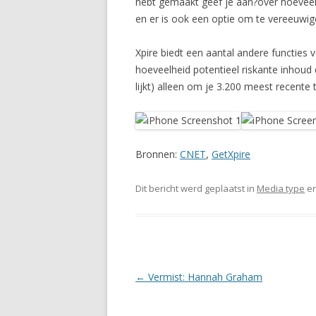
hebt gemaakt geef je aan?over hoeveel t
en er is ook een optie om te vereeuwig
Xpire biedt een aantal andere functies 
hoeveelheid potentieel riskante inhoud 
lijkt) alleen om je 3.200 meest recent
Bronnen:
CNET
,
GetXpire
Dit bericht werd geplaatst in
Media type
en
Berichtnavigatie
←
Vermist: Hannah Graham