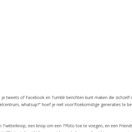
e tweets of Facebook en Tumblr berichten kunt maken die zichzelf na
nkelcentrum, whatsup?” hoef je niet voor?toekomstige generaties te b
een Twitterknop, een knop om een ??foto toe te voegen, en een Friend