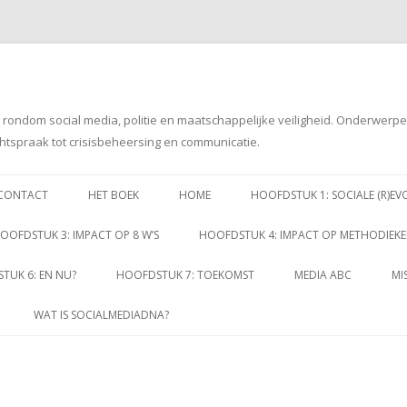
g rondom social media, politie en maatschappelijke veiligheid. Onderwerp
htspraak tot crisisbeheersing en communicatie.
Spring
naar
CONTACT
HET BOEK
HOME
HOOFDSTUK 1: SOCIALE (R)EV
inhoud
OOFDSTUK 3: IMPACT OP 8 W’S
HOOFDSTUK 4: IMPACT OP METHODIEK
TUK 6: EN NU?
HOOFDSTUK 7: TOEKOMST
MEDIA ABC
MI
WAT IS SOCIALMEDIADNA?