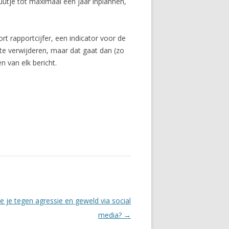
uutje tot maximaal een jaar inplannen,
rt rapportcijfer, een indicator voor de
 te verwijderen, maar dat gaat dan (zo
 van elk bericht.
e je tegen agressie en geweld via social
media?
→