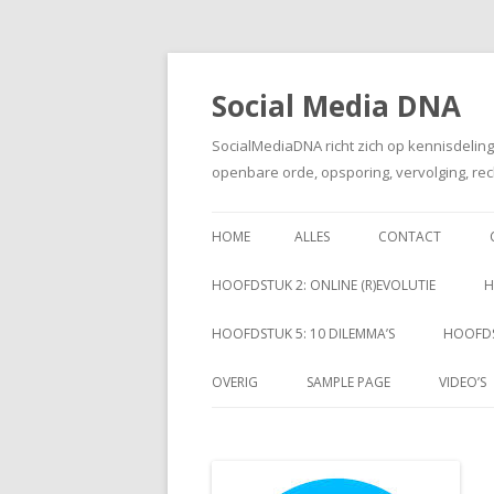
Social Media DNA
SocialMediaDNA richt zich op kennisdelin
openbare orde, opsporing, vervolging, rec
HOME
ALLES
CONTACT
HOOFDSTUK 2: ONLINE (R)EVOLUTIE
H
HOOFDSTUK 5: 10 DILEMMA’S
HOOFDS
OVERIG
SAMPLE PAGE
VIDEO’S