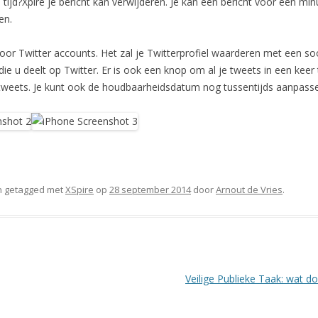
ijd?Xpire je bericht kan verwijderen. Je kan een bericht voor een min
en.
voor Twitter accounts. Het zal je Twitterprofiel waarderen met een soo
die u deelt op Twitter. Er is ook een knop om al je tweets in een keer
e tweets. Je kunt ook de houdbaarheidsdatum nog tussentijds aanpassen
 getagged met
XSpire
op
28 september 2014
door
Arnout de Vries
.
Veilige Publieke Taak: wat do