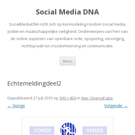
Social Media DNA
SocialMediaDNA richt zich op kennisdeling rondom social media,
politie en maatschappelijke veiligheid. Onderwerpen vari?ren van
de online aspecten van openbare orde, opsporing, vervolging,
rechtspraak tot crisisbeheersing en communicatie.
Spring
Menu
naar
inhoud
Echtemeldingdeel2
Gepubliceerd
27 juli 2015
op
300 × 450
in
App: Overval app
.
← Vorige
Volgende →