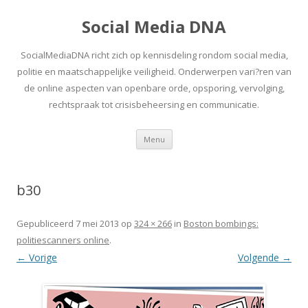
Social Media DNA
SocialMediaDNA richt zich op kennisdeling rondom social media,
politie en maatschappelijke veiligheid. Onderwerpen vari?ren van
de online aspecten van openbare orde, opsporing, vervolging,
rechtspraak tot crisisbeheersing en communicatie.
Spring
Menu
naar
inhoud
b30
Gepubliceerd
7 mei 2013
op
324 × 266
in
Boston bombings:
politiescanners online
.
← Vorige
Volgende →