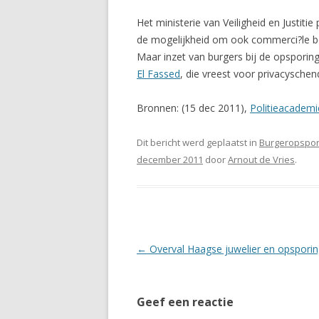
Het ministerie van Veiligheid en Justiti
de mogelijkheid om ook commerci?le bev
Maar inzet van burgers bij de opsporing
El Fassed
, die vreest voor privacyschen
Bronnen: (15 dec 2011),
Politieacademi
Dit bericht werd geplaatst in
Burgeropspor
december 2011
door
Arnout de Vries
.
Berichtnavigatie
←
Overval Haagse juwelier en opsporin
Geef een reactie