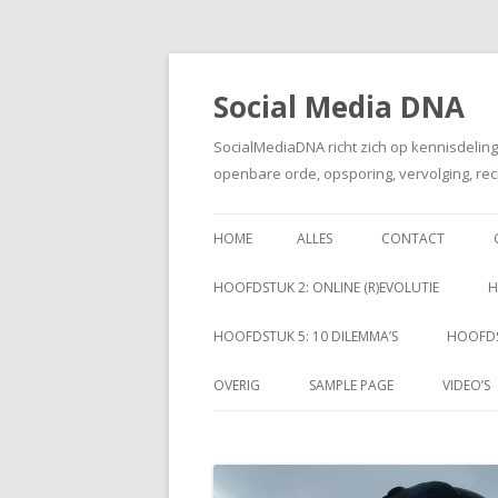
Social Media DNA
SocialMediaDNA richt zich op kennisdelin
openbare orde, opsporing, vervolging, rec
HOME
ALLES
CONTACT
HOOFDSTUK 2: ONLINE (R)EVOLUTIE
H
HOOFDSTUK 5: 10 DILEMMA’S
HOOFDS
OVERIG
SAMPLE PAGE
VIDEO’S