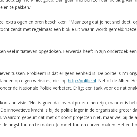
len te pakken.”
eel extra ogen en oren beschikken. “Maar zorg dat je het snel doet, 
ocht zendt met regelmaat een blokje uit waarin wordt gemeld: ‘Deze 
orpsen veel initiatieven opgedoken. Ferwerda heeft in zijn onderzoek e
ieven tussen. Probleem is dat er geen eenheid is. De politie is ??n or
elanden op eigen websites, niet op
http://politie.nl
. Net of de Albert He
nder de Nationale Politie verbetert. Er ligt een taak voor de national
rt aan visie. “Het is goed dat overal proeftuinen zijn, maar er is beh
 De innovatieve kracht is bij de politie lager in de organisatie groter 
 Waarom gebeurt dat met dit soort projecten niet, maar wel bij de
 de angst fouten te maken. Je moet fouten durven maken. Het entho