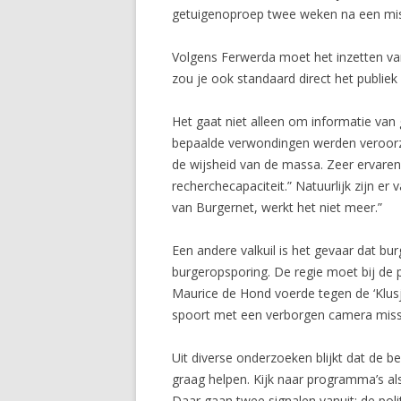
getuigenoproep twee weken na een misdri
Volgens Ferwerda moet het inzetten van 
zou je ook standaard direct het publiek
Het gaat niet alleen om informatie van
bepaalde verwondingen werden veroorza
de wijsheid van de massa. Zeer ervaren 
recherchecapaciteit.” Natuurlijk zijn er 
van Burgernet, werkt het niet meer.”
Een andere valkuil is het gevaar dat b
burgeropsporing. De regie moet bij de p
Maurice de Hond voerde tegen de ‘Klus
spoort met een verborgen camera misst
Uit diverse onderzoeken blijkt dat de ber
graag helpen. Kijk naar programma’s a
Daar gaan twee signalen vanuit: de poli