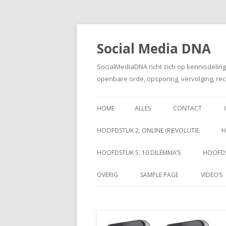
Social Media DNA
SocialMediaDNA richt zich op kennisdelin
openbare orde, opsporing, vervolging, rec
HOME
ALLES
CONTACT
HOOFDSTUK 2: ONLINE (R)EVOLUTIE
H
HOOFDSTUK 5: 10 DILEMMA’S
HOOFDS
OVERIG
SAMPLE PAGE
VIDEO’S