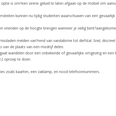
 optie is om?een sirene geluid te laten afgaan op de mobiel om aanva
ersiteiten kunnen nu tijdig studenten waarschuwen van een gevaarlijk
 en vrienden op de hoogte brengen wanneer je veilig bent?aangekom
isdaden melden vari?rend van vandalisme tot diefstal. Snel, discreet 
ks van de plaats van een misdrijf delen.
ld gaat wandelen door een onbekende of gevaarlijke omgeving en een b
2 oproep te doen.
ties zoals kaarten, een zaklamp, en nood telefoonnummers.