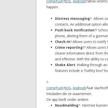
CrimePush
?(
iOS
,
Android
)?allow victims
happen.
Distress messaging
?- Allows u
contacts. An additional option allo
Push back notification
?? Schoo
phone, alerting them of a gunma
Check-in
? Allows users to notify 
Crime reporting
?? Allows users 
clearer information direct from t
and effective. With the ability to
Shake Alert
: Walking through an
features include a ?Safety box? lo
?-
CrimePush
?(
iOS
,
Android
)?laat slachto
misdaden die ze waarnemen.
De app biedt onder andere:
Noodmelding
?- Hiermee kunnen