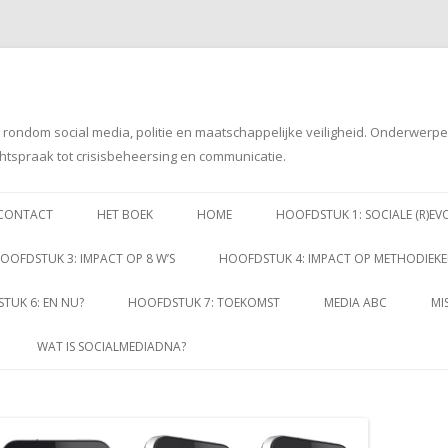
g rondom social media, politie en maatschappelijke veiligheid. Onderwerp
htspraak tot crisisbeheersing en communicatie.
Spring
naar
CONTACT
HET BOEK
HOME
HOOFDSTUK 1: SOCIALE (R)EV
inhoud
OOFDSTUK 3: IMPACT OP 8 W’S
HOOFDSTUK 4: IMPACT OP METHODIEK
TUK 6: EN NU?
HOOFDSTUK 7: TOEKOMST
MEDIA ABC
MI
WAT IS SOCIALMEDIADNA?