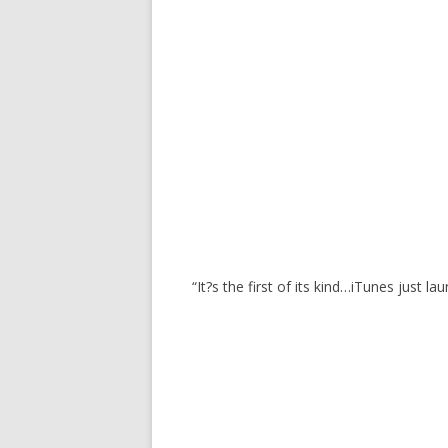
“It?s the first of its kind…iTunes jus